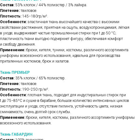
Состав:
53% хлопок / 44% полиэстер / 3% лайкра.
Плетение:
твиловое.
Плотность:
145−180гр/м².
Особенности:
эластичная ткань высочайшего качества с высокими
свойствами растяжения; приятная на ощупь; воздухопроницаемая; лёгкая
в уходе; выдерживает частые промышленные стирки при t до 50 °C;
пластичность ткани выгодно подчеркнет фигуру, обеспечивая комфорт
и свободу движения.
Применение:
брюки, кителя, туники, костюмы, различного ассортимента
униформы всесезонного использования, идеальна для производства
приталенных костюмов, брюк и халатов.
Ткань ПРЕМЬЕР
Состав:
35% хлопок / 65% полиэстер.
Плетение:
твиловое.
Плотность:
190−250 гр/м².
Особенности:
плотная ткань, подходит для индустиральных стирок при
t до 75−85ºС и сушке в барабане, большое количество интенсивных циклов
эксплуатации и ухода; отсутствие пилинга, устойчивость цвета; низкая
сминаемость; очень долгий срок службы.
Применение:
брюки, кителя, костюмы, различного ассортимента униформы
всесезонного использования.
Ткань ГАБАРДИН