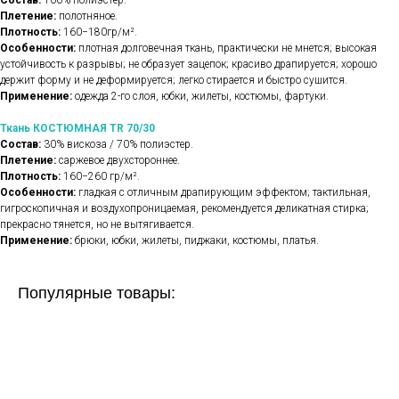
Состав:
100% полиэстер.
Плетение:
полотняное.
Плотность:
160−180гр/м².
Особенности:
плотная долговечная ткань, практически не мнется; высокая
устойчивость к разрывы; не образует зацепок; красиво драпируется; хорошо
держит форму и не деформируется; легко стирается и быстро сушится.
Применение:
одежда 2-го слоя, юбки, жилеты, костюмы, фартуки.
Ткань КОСТЮМНАЯ TR 70/30
Состав:
30% вискоза / 70% полиэстер.
Плетение:
саржевое двухстороннее.
Плотность:
160−260 гр/м².
Особенности:
гладкая с отличным драпирующим эффектом; тактильная,
гигроскопичная и воздухопроницаемая, рекомендуется деликатная стирка;
прекрасно тянется, но не вытягивается.
Применение:
брюки, юбки, жилеты, пиджаки, костюмы, платья.
Популярные товары: