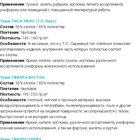
Применение:
туники, халаты рубашки, костюмы летнего ассортимента
униформы или помещений с повышенной температурой работы.
Ткань ТИСИ ЛЮКС (Т/С Люкс)
Состав:
35% хлопок / 65% полиэстер.
Плетение:
твиловое.
Плотность:
145−160 гр/м².
Особенности:
те же самые, что и у Т/С. Саржевый тип плетения позволяет
изготавливать изделия, внутренняя часть которых полностью состоит
из хлопка.
Применение:
брюки, кители, халаты туники, костюмы различного
ассортимента униформы всесезонного использования.
Ткань ТВИЛЛ и БОСТОН
Состав:
35% хлопок / 65% полиэстер.
Плетение:
твиловое.
Плотность:
195−250 гр/м².
Особенности:
плотный, мягкий и прочный материал; высокая
воздухопроницаемость и теплообмен; пыленепроницаемость: пыль и другие
загрязнения остаются на лицевой поверхности, не соприкасаются с телом;
быстро сохнет и не выгорает на солнце.
Применение:
брюки, кителя, костюмы, различного ассортимента униформы
осеннее-зимнего использования, а так-же фартуки, жилеты и куртки.
Ткань ТВИЛЛ/СТРЕЙЧ