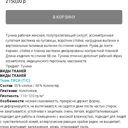
2150,00
р.
В КОРЗИНУ
Туника рабочая женская, полуприлегающий силуэт, ассиметричная
супатная застежка на пуговицы, воротник стойка, нагрудные вытачки и
вертикальные талиевые вытачки по спинке изделия. Рукав до локтя.
Карман, стойка и планка застежки декорированы контрастной планкой.
Длина изделия по спинке 68 см. Туника отлично дополнит рабочий образ
косметолога, медицинского персонала, массажиста.
Предмет: Туника
ВИДЫ ТКАНЕЙ
ВИДЫ ТКАНЕЙ
Ткань ТИСИ (Т/С)
Состав:
35% хлопок / 65% полиэстер.
Плетение:
полотняное.
Плотность:
110−120 гр/м².
Особенности:
низкая сминаемость; прекрасно держит форму,
не деформируется, не вытягивается, не садится даже после частых стирок;
не закатывается, устойчива к зацепкам; очень легкая; водоотталкивающая,
подходит для работы в помещениях с высокой влажностью; подходит для людей
с чувствительной кожей, аллергические реакции крайне редки; не выцветает;
плохо впитывает загрязнения, кровь, отталкивает пыль.