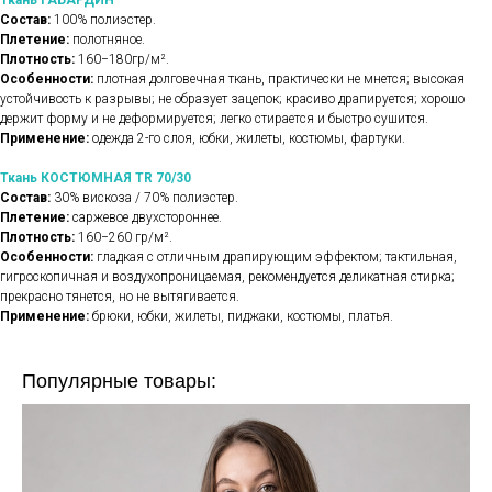
Ткань ГАБАРДИН
Состав:
100% полиэстер.
Плетение:
полотняное.
Плотность:
160−180гр/м².
Особенности:
плотная долговечная ткань, практически не мнется; высокая
устойчивость к разрывы; не образует зацепок; красиво драпируется; хорошо
держит форму и не деформируется; легко стирается и быстро сушится.
Применение:
одежда 2-го слоя, юбки, жилеты, костюмы, фартуки.
Ткань КОСТЮМНАЯ TR 70/30
Состав:
30% вискоза / 70% полиэстер.
Плетение:
саржевое двухстороннее.
Плотность:
160−260 гр/м².
Особенности:
гладкая с отличным драпирующим эффектом; тактильная,
гигроскопичная и воздухопроницаемая, рекомендуется деликатная стирка;
прекрасно тянется, но не вытягивается.
Применение:
брюки, юбки, жилеты, пиджаки, костюмы, платья.
Популярные товары: