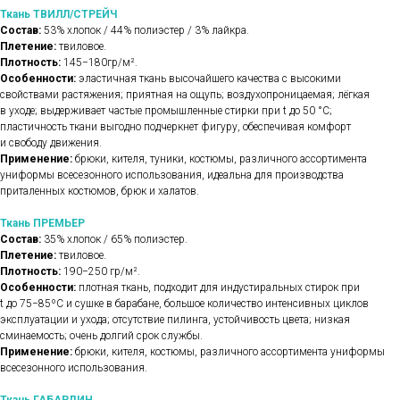
Ткань ТВИЛЛ/СТРЕЙЧ
Состав:
53% хлопок / 44% полиэстер / 3% лайкра.
Плетение:
твиловое.
Плотность:
145−180гр/м².
Особенности:
эластичная ткань высочайшего качества с высокими
свойствами растяжения; приятная на ощупь; воздухопроницаемая; лёгкая
в уходе; выдерживает частые промышленные стирки при t до 50 °C;
пластичность ткани выгодно подчеркнет фигуру, обеспечивая комфорт
и свободу движения.
Применение:
брюки, кителя, туники, костюмы, различного ассортимента
униформы всесезонного использования, идеальна для производства
приталенных костюмов, брюк и халатов.
Ткань ПРЕМЬЕР
Состав:
35% хлопок / 65% полиэстер.
Плетение:
твиловое.
Плотность:
190−250 гр/м².
Особенности:
плотная ткань, подходит для индустиральных стирок при
t до 75−85ºС и сушке в барабане, большое количество интенсивных циклов
эксплуатации и ухода; отсутствие пилинга, устойчивость цвета; низкая
сминаемость; очень долгий срок службы.
Применение:
брюки, кителя, костюмы, различного ассортимента униформы
всесезонного использования.