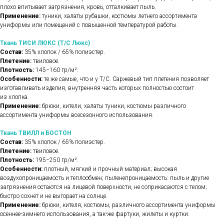
плохо впитывает загрязнения, кровь, отталкивает пыль.
Применение:
туники, халаты рубашки, костюмы летнего ассортимента
униформы или помещений с повышенной температурой работы.
Ткань ТИСИ ЛЮКС (Т/С Люкс)
Состав:
35% хлопок / 65% полиэстер.
Плетение:
твиловое.
Плотность:
145−160 гр/м².
Особенности:
те же самые, что и у Т/С. Саржевый тип плетения позволяет
изготавливать изделия, внутренняя часть которых полностью состоит
из хлопка.
Применение:
брюки, кители, халаты туники, костюмы различного
ассортимента униформы всесезонного использования.
Ткань ТВИЛЛ и БОСТОН
Состав:
35% хлопок / 65% полиэстер.
Плетение:
твиловое.
Плотность:
195−250 гр/м².
Особенности:
плотный, мягкий и прочный материал; высокая
воздухопроницаемость и теплообмен; пыленепроницаемость: пыль и другие
загрязнения остаются на лицевой поверхности, не соприкасаются с телом;
быстро сохнет и не выгорает на солнце.
Применение:
брюки, кителя, костюмы, различного ассортимента униформы
осеннее-зимнего использования, а так-же фартуки, жилеты и куртки.