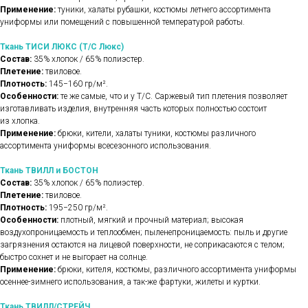
Применение:
туники, халаты рубашки, костюмы летнего ассортимента
униформы или помещений с повышенной температурой работы.
Ткань ТИСИ ЛЮКС (Т/С Люкс)
Состав:
35% хлопок / 65% полиэстер.
Плетение:
твиловое.
Плотность:
145−160 гр/м².
Особенности:
те же самые, что и у Т/С. Саржевый тип плетения позволяет
изготавливать изделия, внутренняя часть которых полностью состоит
из хлопка.
Применение:
брюки, кители, халаты туники, костюмы различного
ассортимента униформы всесезонного использования.
Ткань ТВИЛЛ и БОСТОН
Состав:
35% хлопок / 65% полиэстер.
Плетение:
твиловое.
Плотность:
195−250 гр/м².
Особенности:
плотный, мягкий и прочный материал; высокая
воздухопроницаемость и теплообмен; пыленепроницаемость: пыль и другие
загрязнения остаются на лицевой поверхности, не соприкасаются с телом;
быстро сохнет и не выгорает на солнце.
Применение:
брюки, кителя, костюмы, различного ассортимента униформы
осеннее-зимнего использования, а так-же фартуки, жилеты и куртки.
Ткань ТВИЛЛ/СТРЕЙЧ