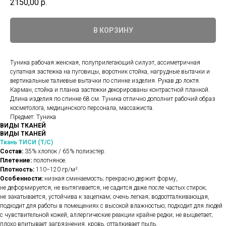
2150,00
р.
В КОРЗИНУ
Туника рабочая женская, полуприлегающий силуэт, ассиметричная
супатная застежка на пуговицы, воротник стойка, нагрудные вытачки и
вертикальные талиевые вытачки по спинке изделия. Рукав до локтя.
Карман, стойка и планка застежки декорированы контрастной планкой.
Длина изделия по спинке 68 см. Туника отлично дополнит рабочий образ
косметолога, медицинского персонала, массажиста.
Предмет: Туника
ВИДЫ ТКАНЕЙ
ВИДЫ ТКАНЕЙ
Ткань ТИСИ (Т/С)
Состав:
35% хлопок / 65% полиэстер.
Плетение:
полотняное.
Плотность:
110−120 гр/м².
Особенности:
низкая сминаемость; прекрасно держит форму,
не деформируется, не вытягивается, не садится даже после частых стирок;
не закатывается, устойчива к зацепкам; очень легкая; водоотталкивающая,
подходит для работы в помещениях с высокой влажностью; подходит для людей
с чувствительной кожей, аллергические реакции крайне редки; не выцветает;
плохо впитывает загрязнения, кровь, отталкивает пыль.