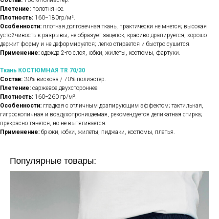
Состав:
100% полиэстер.
Плетение:
полотняное.
Плотность:
160−180гр/м².
Особенности:
плотная долговечная ткань, практически не мнется; высокая
устойчивость к разрывы; не образует зацепок; красиво драпируется; хорошо
держит форму и не деформируется; легко стирается и быстро сушится.
Применение:
одежда 2-го слоя, юбки, жилеты, костюмы, фартуки.
Ткань КОСТЮМНАЯ TR 70/30
Состав:
30% вискоза / 70% полиэстер.
Плетение:
саржевое двухстороннее.
Плотность:
160−260 гр/м².
Особенности:
гладкая с отличным драпирующим эффектом; тактильная,
гигроскопичная и воздухопроницаемая, рекомендуется деликатная стирка;
прекрасно тянется, но не вытягивается.
Применение:
брюки, юбки, жилеты, пиджаки, костюмы, платья.
Популярные товары: