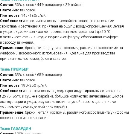
Состав:
53% хлопок / 44% полиэстер / 3% лайкра.
Плетение:
твиловое.
Плотность:
145−180гр/м².
Особенности:
эластичная ткань высочайшего качества с высокими
свойствами растяжения; приятная на ощупь; воздухопроницаемая; лёгкая
в уходе; выдерживает частые промышленные стирки при t до 50 °C;
пластичность ткани выгодно подчеркнет фигуру, обеспечивая комфорт
и свободу движения.
Применение:
брюки, кителя, туники, костюмы, различного ассортимента
униформы всесезонного использования, идеальна для производства
приталенных костюмов, брюк и халатов.
Ткань ПРЕМЬЕР
Состав:
35% хлопок / 65% полиэстер.
Плетение:
твиловое.
Плотность:
190−250 гр/м².
Особенности:
плотная ткань, подходит для индустиральных стирок при
t до 75−85ºС и сушке в барабане, большое количество интенсивных циклов
эксплуатации и ухода; отсутствие пилинга, устойчивость цвета; низкая
сминаемость; очень долгий срок службы.
Применение:
брюки, кителя, костюмы, различного ассортимента униформы
всесезонного использования.
Ткань ГАБАРДИН