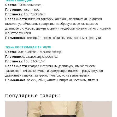
Ткань ГАБАРДИН
Состав:
100% полиэстер.
Плетение:
полотняное.
Плотность:
160−180гр/м².
Особенности:
плотная долговечная ткань, практически не мнется;
высокая устойчивость к разрывы; не образует зацепок; красиво
драпируется; хорошо держит форму и не деформируется; легко стирается
и быстро сушится.
Применение:
одежда 2-го слоя, юбки, жилеты, костюмы, фартуки.
Ткань КОСТЮМНАЯ TR 70/30
Состав:
30% вискоза / 70% полиэстер.
Плетение:
саржевое двухстороннее.
Плотность:
160−260 гр/м².
Особенности:
гладкая с отличным драпирующим эффектом;
тактильная, гигроскопичная и воздухопроницаемая, рекомендуется
деликатная стирка; прекрасно тянется, но не вытягивается.
Применение:
брюки, юбки, жилеты, пиджаки, костюмы, платья.
Популярные товары: