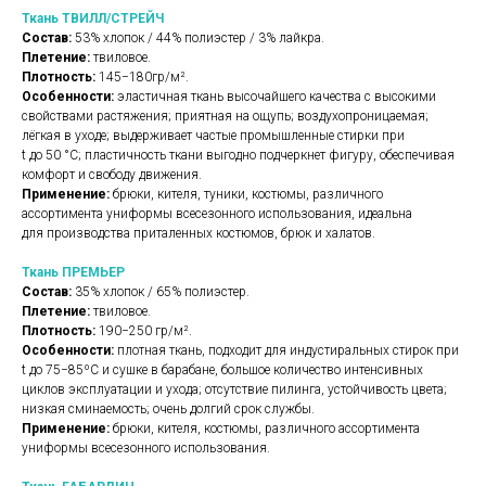
Ткань ТВИЛЛ/СТРЕЙЧ
Состав:
53% хлопок / 44% полиэстер / 3% лайкра.
Плетение:
твиловое.
Плотность:
145−180гр/м².
Особенности:
эластичная ткань высочайшего качества с высокими
свойствами растяжения; приятная на ощупь; воздухопроницаемая;
лёгкая в уходе; выдерживает частые промышленные стирки при
t до 50 °C; пластичность ткани выгодно подчеркнет фигуру, обеспечивая
комфорт и свободу движения.
Применение:
брюки, кителя, туники, костюмы, различного
ассортимента униформы всесезонного использования, идеальна
для производства приталенных костюмов, брюк и халатов.
Ткань ПРЕМЬЕР
Состав:
35% хлопок / 65% полиэстер.
Плетение:
твиловое.
Плотность:
190−250 гр/м².
Особенности:
плотная ткань, подходит для индустиральных стирок при
t до 75−85ºС и сушке в барабане, большое количество интенсивных
циклов эксплуатации и ухода; отсутствие пилинга, устойчивость цвета;
низкая сминаемость; очень долгий срок службы.
Применение:
брюки, кителя, костюмы, различного ассортимента
униформы всесезонного использования.