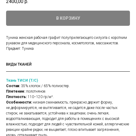
2400,00
р.
В КОРЗИНУ
Туника женская рабочая графит полуприлегающего силуэта с коротким
рукавом для медицинского персонала, косметологов, массажистов.
Предмет: Туника
ВИДЫ ТКАНЕЙ
Ткань ТИСИ (Т/С)
Состав:
35% хлопок / 65% полиэстер.
Плетение:
полотняное.
Плотность:
110−120 гр/м².
Особенности:
низкая сминаемость; прекрасно держит форму,
не деформируется, не вытягивается, не садится даже после частых
стирок; не закатывается, устойчива к зацепкам; очень легкая;
водоотталкивающая, подходит для работы в помещениях с высокой
влажностью; подходит для людей с чувствительной кожей, аллергические
реакции крайне редки; не выцветает; плохо впитывает загрязнения,
кровь, отталкивает пыль.