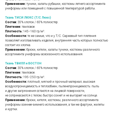
Применение:
туники, халаты рубашки, костюмы летнего ассортимента
униформы или помещений с повышенной температурой работы.
Ткань ТИСИ ЛЮКС (Т/С Люкс)
Состав:
35% хлопок / 65% полиэстер.
Плетение:
твиловое.
Плотность:
145−160 гр/м².
Особенности:
те же самые, что и у Т/С. Саржевый тип плетения
позволяет изготавливать изделия, внутренняя часть которых полностью
состоит из хлопка.
Применение:
брюки, кители, халаты туники, костюмы различного
ассортимента униформы всесезонного использования.
Ткань ТВИЛЛ и БОСТОН
Состав:
35% хлопок / 65% полиэстер.
Плетение:
твиловое.
Плотность:
195−250 гр/м².
Особенности:
плотный, мягкий и прочный материал; высокая
воздухопроницаемость и теплообмен; пыленепроницаемость: пыль
и другие загрязнения остаются на лицевой поверхности,
не соприкасаются с телом; быстро сохнет и не выгорает на солнце.
Применение:
брюки, кителя, костюмы, различного ассортимента
униформы осеннее-зимнего использования, а так-же фартуки, жилеты
и куртки.