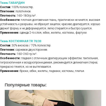
Ткань ГАБАРДИН
Состав:
100% полиэстер.
Плетение:
полотняное.
Плотность:
160−180гр/м².
Особенности:
плотная долговечная ткань, практически не мнется; высокая
устойчивость к разрывы; не образует зацепок; красиво драпируется; хорошо
держит форму и не деформируется; легко стирается и быстро сушится.
Применение:
одежда 2-го слоя, юбки, жилеты, костюмы, фартуки.
Ткань КОСТЮМНАЯ TR 70/30
Состав:
30% вискоза / 70% полиэстер.
Плетение:
саржевое двухстороннее.
Плотность:
160−260 гр/м².
Особенности:
гладкая с отличным драпирующим эффектом; тактильная,
гигроскопичная и воздухопроницаемая, рекомендуется деликатная стирка;
прекрасно тянется, но не вытягивается.
Применение:
брюки, юбки, жилеты, пиджаки, костюмы, платья.
Популярные товары: