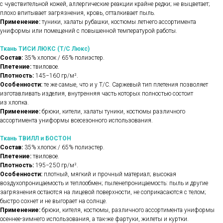
с чувствительной кожей, аллергические реакции крайне редки; не выцветает;
плохо впитывает загрязнения, кровь, отталкивает пыль.
Применение:
туники, халаты рубашки, костюмы летнего ассортимента
униформы или помещений с повышенной температурой работы.
Ткань ТИСИ ЛЮКС (Т/С Люкс)
Состав:
35% хлопок / 65% полиэстер.
Плетение:
твиловое.
Плотность:
145−160 гр/м².
Особенности:
те же самые, что и у Т/С. Саржевый тип плетения позволяет
изготавливать изделия, внутренняя часть которых полностью состоит
из хлопка.
Применение:
брюки, кители, халаты туники, костюмы различного
ассортимента униформы всесезонного использования.
Ткань ТВИЛЛ и БОСТОН
Состав:
35% хлопок / 65% полиэстер.
Плетение:
твиловое.
Плотность:
195−250 гр/м².
Особенности:
плотный, мягкий и прочный материал; высокая
воздухопроницаемость и теплообмен; пыленепроницаемость: пыль и другие
загрязнения остаются на лицевой поверхности, не соприкасаются с телом;
быстро сохнет и не выгорает на солнце.
Применение:
брюки, кителя, костюмы, различного ассортимента униформы
осеннее-зимнего использования, а так-же фартуки, жилеты и куртки.