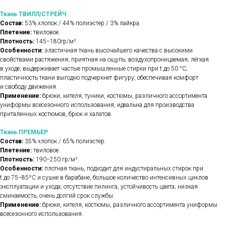
Ткань ТВИЛЛ/СТРЕЙЧ
Состав:
53% хлопок / 44% полиэстер / 3% лайкра.
Плетение:
твиловое.
Плотность:
145−180гр/м².
Особенности:
эластичная ткань высочайшего качества с высокими
свойствами растяжения; приятная на ощупь; воздухопроницаемая; лёгкая
в уходе; выдерживает частые промышленные стирки при t до 50 °C;
пластичность ткани выгодно подчеркнет фигуру, обеспечивая комфорт
и свободу движения.
Применение:
брюки, кителя, туники, костюмы, различного ассортимента
униформы всесезонного использования, идеальна для производства
приталенных костюмов, брюк и халатов.
Ткань ПРЕМЬЕР
Состав:
35% хлопок / 65% полиэстер.
Плетение:
твиловое.
Плотность:
190−250 гр/м².
Особенности:
плотная ткань, подходит для индустиральных стирок при
t до 75−85ºС и сушке в барабане, большое количество интенсивных циклов
эксплуатации и ухода; отсутствие пилинга, устойчивость цвета; низкая
сминаемость; очень долгий срок службы.
Применение:
брюки, кителя, костюмы, различного ассортимента униформы
всесезонного использования.