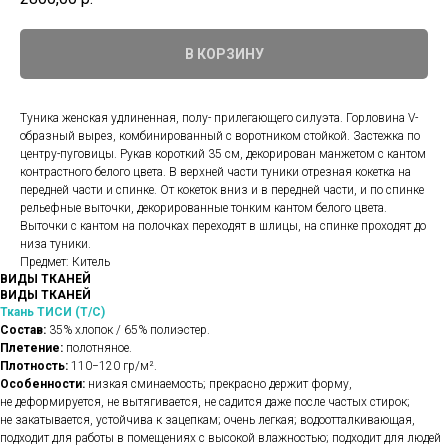
В КОРЗИНУ
Туника женская удлиненная, полу- прилегающего силуэта. Горловина V-
образный вырез, комбинированный с воротником стойкой. Застежка по
центру-пуговицы. Рукав короткий 35 см, декорирован манжетом с кантом
контрастного белого цвета. В верхней части туники отрезная кокетка на
передней части и спинке. От кокеток вниз и в передней части, и по спинке
рельефные выточки, декорированные тонким кантом белого цвета.
Выточки с кантом на полочках переходят в шлицы, на спинке проходят до
низа туники.
Предмет: Китель
ВИДЫ ТКАНЕЙ
ВИДЫ ТКАНЕЙ
Ткань ТИСИ (Т/С)
Состав:
35% хлопок / 65% полиэстер.
Плетение:
полотняное.
Плотность:
110−120 гр/м².
Особенности:
низкая сминаемость; прекрасно держит форму,
не деформируется, не вытягивается, не садится даже после частых стирок;
не закатывается, устойчива к зацепкам; очень легкая; водоотталкивающая,
подходит для работы в помещениях с высокой влажностью; подходит для людей