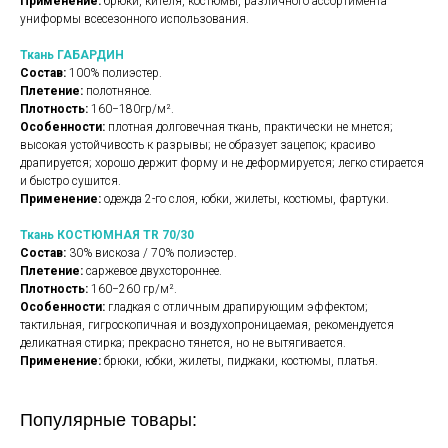
Применение:
брюки, кителя, костюмы, различного ассортимента
униформы всесезонного использования.
Ткань ГАБАРДИН
Состав:
100% полиэстер.
Плетение:
полотняное.
Плотность:
160−180гр/м².
Особенности:
плотная долговечная ткань, практически не мнется;
высокая устойчивость к разрывы; не образует зацепок; красиво
драпируется; хорошо держит форму и не деформируется; легко стирается
и быстро сушится.
Применение:
одежда 2-го слоя, юбки, жилеты, костюмы, фартуки.
Ткань КОСТЮМНАЯ TR 70/30
Состав:
30% вискоза / 70% полиэстер.
Плетение:
саржевое двухстороннее.
Плотность:
160−260 гр/м².
Особенности:
гладкая с отличным драпирующим эффектом;
тактильная, гигроскопичная и воздухопроницаемая, рекомендуется
деликатная стирка; прекрасно тянется, но не вытягивается.
Применение:
брюки, юбки, жилеты, пиджаки, костюмы, платья.
Популярные товары: