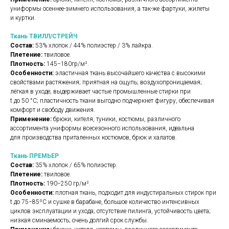
униформы осеннее-зимнего использования, а так-же фартуки, жилеты
и куртки.
Ткань ТВИЛЛ/СТРЕЙЧ
Состав:
53% хлопок / 44% полиэстер / 3% лайкра.
Плетение:
твиловое.
Плотность:
145−180гр/м².
Особенности:
эластичная ткань высочайшего качества с высокими
свойствами растяжения; приятная на ощупь; воздухопроницаемая;
лёгкая в уходе; выдерживает частые промышленные стирки при
t до 50 °C; пластичность ткани выгодно подчеркнет фигуру, обеспечивая
комфорт и свободу движения.
Применение:
брюки, кителя, туники, костюмы, различного
ассортимента униформы всесезонного использования, идеальна
для производства приталенных костюмов, брюк и халатов.
Ткань ПРЕМЬЕР
Состав:
35% хлопок / 65% полиэстер.
Плетение:
твиловое.
Плотность:
190−250 гр/м².
Особенности:
плотная ткань, подходит для индустиральных стирок при
t до 75−85ºС и сушке в барабане, большое количество интенсивных
циклов эксплуатации и ухода; отсутствие пилинга, устойчивость цвета;
низкая сминаемость; очень долгий срок службы.