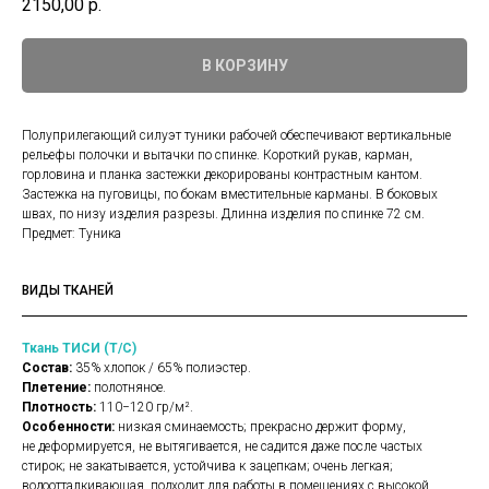
2150,00
р.
В КОРЗИНУ
Полуприлегающий силуэт туники рабочей обеспечивают вертикальные
рельефы полочки и вытачки по спинке. Короткий рукав, карман,
горловина и планка застежки декорированы контрастным кантом.
Застежка на пуговицы, по бокам вместительные карманы. В боковых
швах, по низу изделия разрезы. Длинна изделия по спинке 72 см.
Предмет: Туника
ВИДЫ ТКАНЕЙ
Ткань ТИСИ (Т/С)
Состав:
35% хлопок / 65% полиэстер.
Плетение:
полотняное.
Плотность:
110−120 гр/м².
Особенности:
низкая сминаемость; прекрасно держит форму,
не деформируется, не вытягивается, не садится даже после частых
стирок; не закатывается, устойчива к зацепкам; очень легкая;
водоотталкивающая, подходит для работы в помещениях с высокой