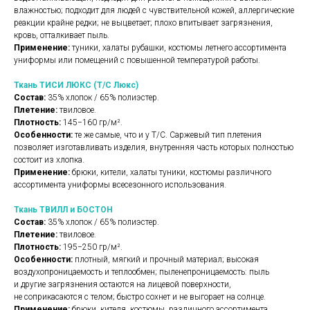
влажностью; подходит для людей с чувствительной кожей, аллергические
реакции крайне редки; не выцветает; плохо впитывает загрязнения,
кровь, отталкивает пыль.
Применение:
туники, халаты рубашки, костюмы летнего ассортимента
униформы или помещений с повышенной температурой работы.
Ткань ТИСИ ЛЮКС (Т/С Люкс)
Состав:
35% хлопок / 65% полиэстер.
Плетение:
твиловое.
Плотность:
145−160 гр/м².
Особенности:
те же самые, что и у Т/С. Саржевый тип плетения
позволяет изготавливать изделия, внутренняя часть которых полностью
состоит из хлопка.
Применение:
брюки, кители, халаты туники, костюмы различного
ассортимента униформы всесезонного использования.
Ткань ТВИЛЛ и БОСТОН
Состав:
35% хлопок / 65% полиэстер.
Плетение:
твиловое.
Плотность:
195−250 гр/м².
Особенности:
плотный, мягкий и прочный материал; высокая
воздухопроницаемость и теплообмен; пыленепроницаемость: пыль
и другие загрязнения остаются на лицевой поверхности,
не соприкасаются с телом; быстро сохнет и не выгорает на солнце.
Применение:
брюки, кителя, костюмы, различного ассортимента