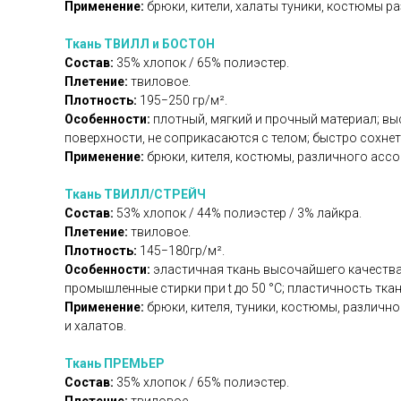
Применение:
брюки, кители, халаты туники, костюмы 
Ткань ТВИЛЛ и БОСТОН
Состав:
35% хлопок / 65% полиэстер.
Плетение:
твиловое.
Плотность:
195−250 гр/м².
Особенности:
плотный, мягкий и прочный материал; вы
поверхности, не соприкасаются с телом; быстро сохнет 
Применение:
брюки, кителя, костюмы, различного ассо
Ткань ТВИЛЛ/СТРЕЙЧ
Состав:
53% хлопок / 44% полиэстер / 3% лайкра.
Плетение:
твиловое.
Плотность:
145−180гр/м².
Особенности:
эластичная ткань высочайшего качества 
промышленные стирки при t до 50 °C; пластичность тка
Применение:
брюки, кителя, туники, костюмы, различ
и халатов.
Ткань ПРЕМЬЕР
Состав:
35% хлопок / 65% полиэстер.