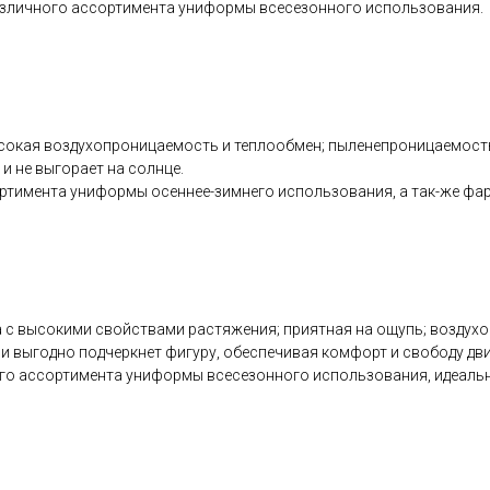
различного ассортимента униформы всесезонного использования.
сокая воздухопроницаемость и теплообмен; пыленепроницаемость:
и не выгорает на солнце.
ртимента униформы осеннее-зимнего использования, а так-же фарт
с высокими свойствами растяжения; приятная на ощупь; воздухоп
ни выгодно подчеркнет фигуру, обеспечивая комфорт и свободу дв
ного ассортимента униформы всесезонного использования, идеаль