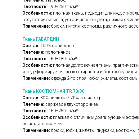
Плетение:
твиловое.
Плотность:
190−250 гр/м².
Особенности:
плотная ткань, подходит для индустираль
отсутствие пилинга, устойчивость цвета; низкая смина
Применение:
брюки, кителя, костюмы, различного асс
Ткань ГАБАРДИН
Состав:
100% полиэстер.
Плетение:
полотняное.
Плотность:
160−180гр/м².
Особенности:
плотная долговечная ткань, практически
и не деформируется; легко стирается и быстро сушится.
Применение:
одежда 2-го слоя, юбки, жилеты, костюмы,
Ткань КОСТЮМНАЯ TR 70/30
Состав:
30% вискоза / 70% полиэстер.
Плетение:
саржевое двухстороннее.
Плотность:
160−260 гр/м².
Особенности:
гладкая с отличным драпирующим эффекто
но не вытягивается.
Применение:
брюки, юбки, жилеты, пиджаки, костюмы, 