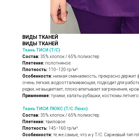
ВИДЫ ТКАНЕЙ
ВИДЫ ТКАНЕЙ
Ткань ТИСИ (Т/С)
Состав:
35% хлопок / 65% полиэстер.
Плетение:
полотняное.
Плотность:
110−120 гр/м².
Особенности:
низкая сминаемость; прекрасно держит фо
очень легкая; водоотталкивающая, подходит для работ
редки; не выцветает; плохо впитывает загрязнения, кров
Применение:
туники, халаты рубашки, костюмы летнег
Ткань ТИСИ ЛЮКС (Т/С Люкс)
Состав:
35% хлопок / 65% полиэстер.
Плетение:
твиловое.
Плотность:
145−160 гр/м².
Особенности:
те же самые, что и у Т/С. Саржевый тип 