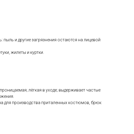
 пыль и другие загрязнения остаются на лицевой
уки, жилеты и куртки.
роницаемая; лёгкая в уходе; выдерживает частые
ижения.
на для производства приталенных костюмов, брюк