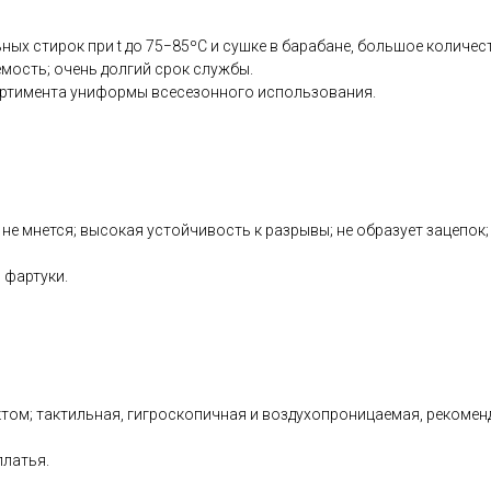
ных стирок при t до 75−85ºС и сушке в барабане, большое количес
емость; очень долгий срок службы.
ортимента униформы всесезонного использования.
 не мнется; высокая устойчивость к разрывы; не образует зацепок
 фартуки.
м; тактильная, гигроскопичная и воздухопроницаемая, рекоменду
платья.