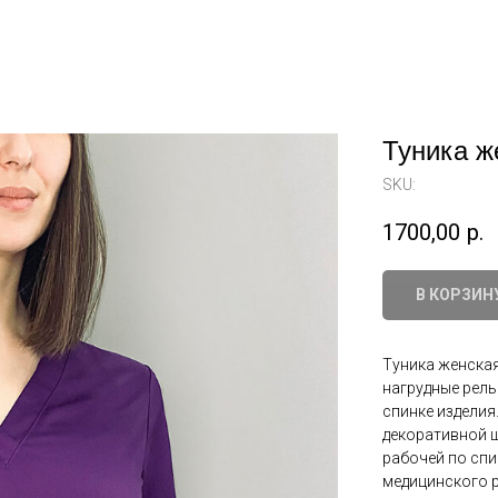
Туника ж
SKU:
1700,00
р.
В КОРЗИН
Туника женска
нагрудные рель
спинке изделия
декоративной ш
рабочей по спи
медицинского р