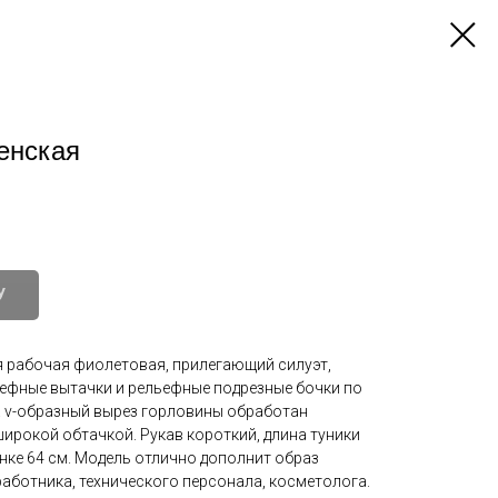
енская
У
я рабочая фиолетовая, прилегающий силуэт,
ефные вытачки и рельефные подрезные бочки по
. v-образный вырез горловины обработан
ирокой обтачкой. Рукав короткий, длина туники
нке 64 см. Модель отлично дополнит образ
аботника, технического персонала, косметолога.