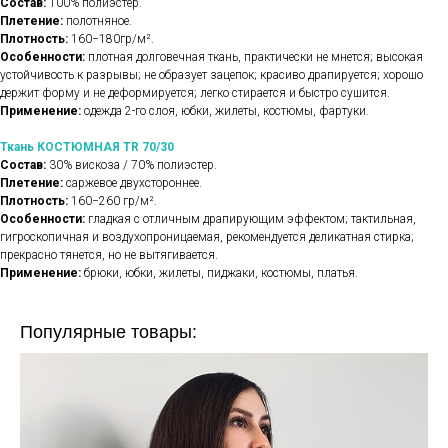
Состав:
100% полиэстер.
Плетение:
полотняное.
Плотность:
160−180гр/м².
Особенности:
плотная долговечная ткань, практически не мнется; высокая
устойчивость к разрывы; не образует зацепок; красиво драпируется; хорошо
держит форму и не деформируется; легко стирается и быстро сушится.
Применение:
одежда 2-го слоя, юбки, жилеты, костюмы, фартуки.
Ткань КОСТЮМНАЯ TR 70/30
Состав:
30% вискоза / 70% полиэстер.
Плетение:
саржевое двухстороннее.
Плотность:
160−260 гр/м².
Особенности:
гладкая с отличным драпирующим эффектом; тактильная,
гигроскопичная и воздухопроницаемая, рекомендуется деликатная стирка;
прекрасно тянется, но не вытягивается.
Применение:
брюки, юбки, жилеты, пиджаки, костюмы, платья.
Популярные товары: