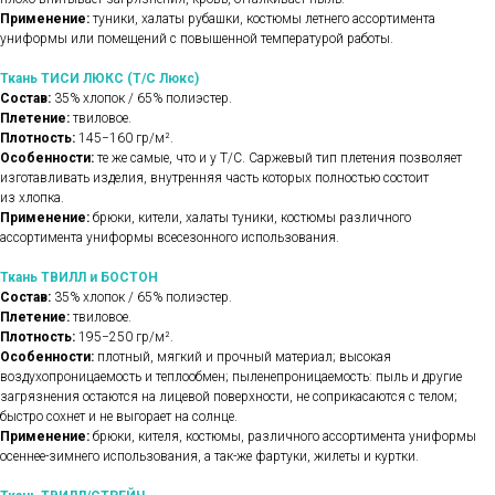
Применение:
туники, халаты рубашки, костюмы летнего ассортимента
униформы или помещений с повышенной температурой работы.
Ткань ТИСИ ЛЮКС (Т/С Люкс)
Состав:
35% хлопок / 65% полиэстер.
Плетение:
твиловое.
Плотность:
145−160 гр/м².
Особенности:
те же самые, что и у Т/С. Саржевый тип плетения позволяет
изготавливать изделия, внутренняя часть которых полностью состоит
из хлопка.
Применение:
брюки, кители, халаты туники, костюмы различного
ассортимента униформы всесезонного использования.
Ткань ТВИЛЛ и БОСТОН
Состав:
35% хлопок / 65% полиэстер.
Плетение:
твиловое.
Плотность:
195−250 гр/м².
Особенности:
плотный, мягкий и прочный материал; высокая
воздухопроницаемость и теплообмен; пыленепроницаемость: пыль и другие
загрязнения остаются на лицевой поверхности, не соприкасаются с телом;
быстро сохнет и не выгорает на солнце.
Применение:
брюки, кителя, костюмы, различного ассортимента униформы
осеннее-зимнего использования, а так-же фартуки, жилеты и куртки.