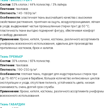
Ткань ТВИЛЛ/СТРЕЙЧ
Состав:
53% хлопок / 44% полиэстер / 3% лайкра.
Плетение:
твиловое.
Плотность:
145−180гр/м².
Особенности:
эластичная ткань высочайшего качества с высокими
свойствами растяжения; приятная на ощупь; воздухопроницаемая; лёгкая
в уходе; выдерживает частые промышленные стирки при t до 50 °C;
пластичность ткани выгодно подчеркнет фигуру, обеспечивая комфорт
и свободу движения.
Применение:
брюки, кителя, туники, костюмы, различного ассортимента
униформы всесезонного использования, идеальна для производства
приталенных костюмов, брюк и халатов.
Ткань ПРЕМЬЕР
Состав:
35% хлопок / 65% полиэстер.
Плетение:
твиловое.
Плотность:
190−250 гр/м².
Особенности:
плотная ткань, подходит для индустиральных стирок при
t до 75−85ºС и сушке в барабане, большое количество интенсивных циклов
эксплуатации и ухода; отсутствие пилинга, устойчивость цвета; низкая
сминаемость; очень долгий срок службы.
Применение:
брюки, кителя, костюмы, различного ассортимента униформы
всесезонного использования.
Ткань ГАБАРДИН