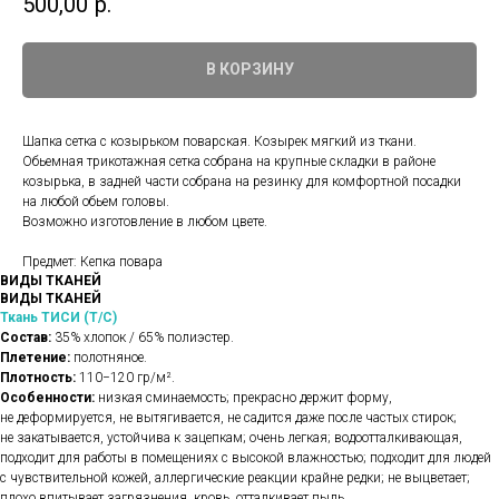
500,00
р.
В КОРЗИНУ
Шапка сетка с козырьком поварская. Козырек мягкий из ткани.
Обьемная трикотажная сетка собрана на крупные складки в районе
козырька, в задней части собрана на резинку для комфортной посадки
на любой обьем головы.
Возможно изготовление в любом цвете.
Предмет: Кепка повара
ВИДЫ ТКАНЕЙ
ВИДЫ ТКАНЕЙ
Ткань ТИСИ (Т/С)
Состав:
35% хлопок / 65% полиэстер.
Плетение:
полотняное.
Плотность:
110−120 гр/м².
Особенности:
низкая сминаемость; прекрасно держит форму,
не деформируется, не вытягивается, не садится даже после частых стирок;
не закатывается, устойчива к зацепкам; очень легкая; водоотталкивающая,
подходит для работы в помещениях с высокой влажностью; подходит для людей
с чувствительной кожей, аллергические реакции крайне редки; не выцветает;
плохо впитывает загрязнения, кровь, отталкивает пыль.