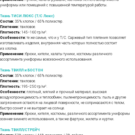
униформы или помещений с повышенной температурой работы.
Ткань ТИСИ ЛЮКС (Т/С Люкс)
Состав:
35% хлопок / 65% полиэстер.
Плетение:
твиловое.
Плотность:
145−160 гр/м².
Особенности:
те же самые, что и у Т/С. Саржевый тип плетения позволяет
изготавливать изделия, внутренняя часть которых полностью состоит
из хлопка.
Применение:
брюки, кители, халаты туники, костюмы различного
ассортимента униформы всесезонного использования.
Ткань ТВИЛЛ и БОСТОН
Состав:
35% хлопок / 65% полиэстер.
Плетение:
твиловое.
Плотность:
195−250 гр/м².
Особенности:
плотный, мягкий и прочный материал; высокая
воздухопроницаемость и теплообмен; пыленепроницаемость: пыль и другие
загрязнения остаются на лицевой поверхности, не соприкасаются с телом;
быстро сохнет и не выгорает на солнце.
Применение:
брюки, кителя, костюмы, различного ассортимента униформы
осеннее-зимнего использования, а так-же фартуки, жилеты и куртки.
Ткань ТВИЛЛ/СТРЕЙЧ