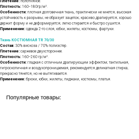
Плетение:
полотняное.
Плотность:
160−180гр/м².
Особенности:
плотная долговечная ткань, практически не мнется; высокая
устойчивость к разрывы; не образует зацепок; красиво драпируется; хорошо
держит форму и не деформируется; легко стирается и быстро сушится.
Применение:
одежда 2-го слоя, юбки, жилеты, костюмы, фартуки.
Ткань КОСТЮМНАЯ TR 70/30
Состав:
30% вискоза / 70% полиэстер.
Плетение:
саржевое двухстороннее.
Плотность:
160−260 гр/м².
Особенности:
гладкая с отличным драпирующим эффектом; тактильная,
гигроскопичная и воздухопроницаемая, рекомендуется деликатная стирка;
прекрасно тянется, но не вытягивается.
Применение:
брюки, юбки, жилеты, пиджаки, костюмы, платья.
Популярные товары: