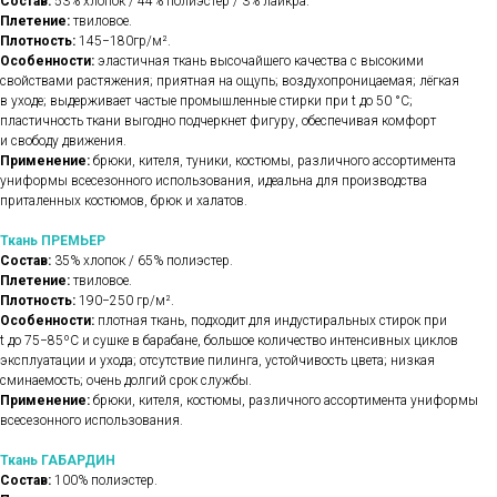
Состав:
53% хлопок / 44% полиэстер / 3% лайкра.
Плетение:
твиловое.
Плотность:
145−180гр/м².
Особенности:
эластичная ткань высочайшего качества с высокими
свойствами растяжения; приятная на ощупь; воздухопроницаемая; лёгкая
в уходе; выдерживает частые промышленные стирки при t до 50 °C;
пластичность ткани выгодно подчеркнет фигуру, обеспечивая комфорт
и свободу движения.
Применение:
брюки, кителя, туники, костюмы, различного ассортимента
униформы всесезонного использования, идеальна для производства
приталенных костюмов, брюк и халатов.
Ткань ПРЕМЬЕР
Состав:
35% хлопок / 65% полиэстер.
Плетение:
твиловое.
Плотность:
190−250 гр/м².
Особенности:
плотная ткань, подходит для индустиральных стирок при
t до 75−85ºС и сушке в барабане, большое количество интенсивных циклов
эксплуатации и ухода; отсутствие пилинга, устойчивость цвета; низкая
сминаемость; очень долгий срок службы.
Применение:
брюки, кителя, костюмы, различного ассортимента униформы
всесезонного использования.
Ткань ГАБАРДИН
Состав:
100% полиэстер.