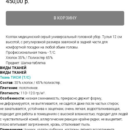
450,00
р.
В КОРЗИНУ
Колпак медицинский серый универсальный головной убор. Тулья 12 см
высотой, с регулировкой размера завязкой в задней части для
комфортной посадки на любой обьем головы.
Профессиональная ткань - Т/С.
Хлопок 35% / Полиэстер 65%.
Предмет: Шапка-таблетка
ВИДЫ ТКАНЕЙ
ВИДЫ ТКАНЕЙ
Ткань ТИСИ (Т/С)
Состав:
35% хлопок / 65% полиэстер.
Плетение:
полотняное.
Плотность:
110−120 гр/м².
Особенности:
низкая сминаемость; прекрасно держит форму,
не деформируется, не вытягивается, не садится даже после частых стирок;
не закатывается, устойчива к зацепкам; очень легкая; водоотталкивающая,
подходит для работы в помещениях с высокой влажностью; подходит для людей
с чувствительной кожей, аллергические реакции крайне редки; не выцветает;
плохо впитывает загрязнения, кровь, отталкивает пыль.
Применение:
туники, халаты рубашки, костюмы летнего ассортимента