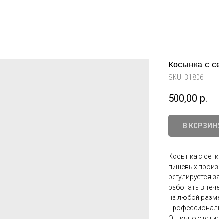
Косынка с с
SKU:
31806
500,00
р.
В КОРЗИН
Косынка с сетк
пищевых произ
регулируется з
работать в теч
на любой разме
Профессиональн
Отлично отстир