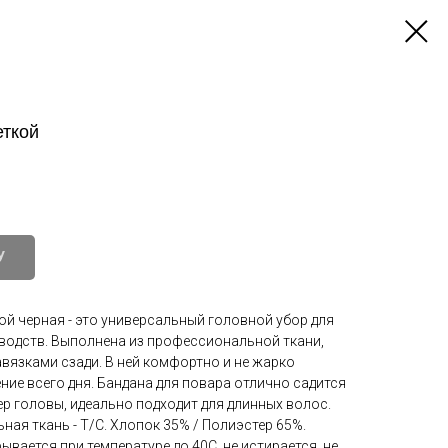
еткой
У
ой черная - это универсальный головной убор для
водств. Выполнена из профессиональной ткани,
авязками сзади. В ней комфортно и не жарко
ение всего дня. Бандана для повара отлично садится
р головы, идеально подходит для длинных волос.
ая ткань - Т/С. Хлопок 35% / Полиэстер 65%.
ывается при температуре до 40С, не истирается, не