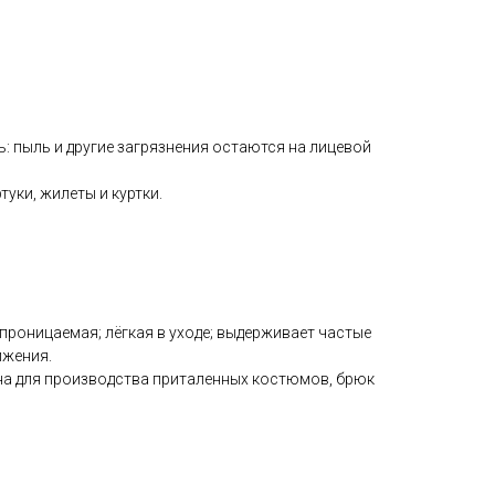
 пыль и другие загрязнения остаются на лицевой
уки, жилеты и куртки.
роницаемая; лёгкая в уходе; выдерживает частые
ижения.
на для производства приталенных костюмов, брюк