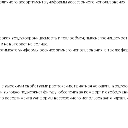
различного ассортимента униформы всесезонного использования.
сокая воздухопроницаемость и теплообмен; пыленепроницаемость:
и не выгорает на солнце.
ртимента униформы осеннее-зимнего использования, а так-же фарт
с высокими свойствами растяжения; приятная на ощупь; воздухоп
ни выгодно подчеркнет фигуру, обеспечивая комфорт и свободу дв
ного ассортимента униформы всесезонного использования, идеаль