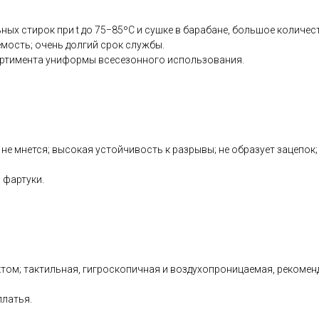
ных стирок при t до 75−85ºС и сушке в барабане, большое количес
емость; очень долгий срок службы.
ортимента униформы всесезонного использования.
 не мнется; высокая устойчивость к разрывы; не образует зацепок
 фартуки.
м; тактильная, гигроскопичная и воздухопроницаемая, рекоменду
платья.