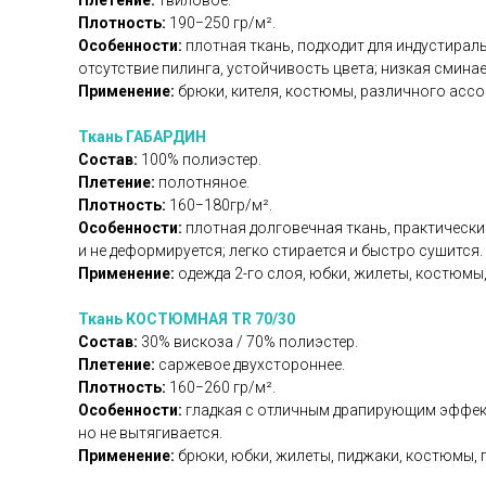
Плетение:
твиловое.
Плотность:
190−250 гр/м².
Особенности:
плотная ткань, подходит для индустираль
отсутствие пилинга, устойчивость цвета; низкая смина
Применение:
брюки, кителя, костюмы, различного асс
Ткань ГАБАРДИН
Состав:
100% полиэстер.
Плетение:
полотняное.
Плотность:
160−180гр/м².
Особенности:
плотная долговечная ткань, практически
и не деформируется; легко стирается и быстро сушится.
Применение:
одежда 2-го слоя, юбки, жилеты, костюмы,
Ткань КОСТЮМНАЯ TR 70/30
Состав:
30% вискоза / 70% полиэстер.
Плетение:
саржевое двухстороннее.
Плотность:
160−260 гр/м².
Особенности:
гладкая с отличным драпирующим эффекто
но не вытягивается.
Применение:
брюки, юбки, жилеты, пиджаки, костюмы, 