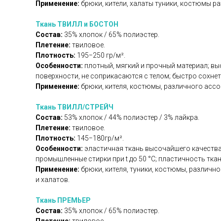
Применение:
брюки, кители, халаты туники, костюмы 
Ткань ТВИЛЛ и БОСТОН
Состав:
35% хлопок / 65% полиэстер.
Плетение:
твиловое.
Плотность:
195−250 гр/м².
Особенности:
плотный, мягкий и прочный материал; вы
поверхности, не соприкасаются с телом; быстро сохнет 
Применение:
брюки, кителя, костюмы, различного ассо
Ткань ТВИЛЛ/СТРЕЙЧ
Состав:
53% хлопок / 44% полиэстер / 3% лайкра.
Плетение:
твиловое.
Плотность:
145−180гр/м².
Особенности:
эластичная ткань высочайшего качества 
промышленные стирки при t до 50 °C; пластичность тка
Применение:
брюки, кителя, туники, костюмы, различ
и халатов.
Ткань ПРЕМЬЕР
Состав:
35% хлопок / 65% полиэстер.