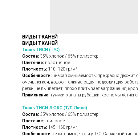
ВИДЫ ТКАНЕЙ
ВИДЫ ТКАНЕЙ
Ткань ТИСИ (Т/С)
Состав:
35% хлопок / 65% полиэстер.
Плетение:
полотняное.
Плотность:
110−120 гр/м².
Особенности:
низкая сминаемость; прекрасно держит фо
очень легкая; водоотталкивающая, подходит для работ
редки; не выцветает; плохо впитывает загрязнения, кров
Применение:
туники, халаты рубашки, костюмы летнег
Ткань ТИСИ ЛЮКС (Т/С Люкс)
Состав:
35% хлопок / 65% полиэстер.
Плетение:
твиловое.
Плотность:
145−160 гр/м².
Особенности:
те же самые, что и у Т/С. Саржевый тип 