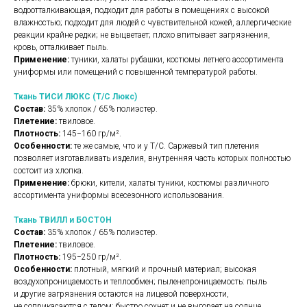
водоотталкивающая, подходит для работы в помещениях с высокой
влажностью; подходит для людей с чувствительной кожей, аллергические
реакции крайне редки; не выцветает; плохо впитывает загрязнения,
кровь, отталкивает пыль.
Применение:
туники, халаты рубашки, костюмы летнего ассортимента
униформы или помещений с повышенной температурой работы.
Ткань ТИСИ ЛЮКС (Т/С Люкс)
Состав:
35% хлопок / 65% полиэстер.
Плетение:
твиловое.
Плотность:
145−160 гр/м².
Особенности:
те же самые, что и у Т/С. Саржевый тип плетения
позволяет изготавливать изделия, внутренняя часть которых полностью
состоит из хлопка.
Применение:
брюки, кители, халаты туники, костюмы различного
ассортимента униформы всесезонного использования.
Ткань ТВИЛЛ и БОСТОН
Состав:
35% хлопок / 65% полиэстер.
Плетение:
твиловое.
Плотность:
195−250 гр/м².
Особенности:
плотный, мягкий и прочный материал; высокая
воздухопроницаемость и теплообмен; пыленепроницаемость: пыль
и другие загрязнения остаются на лицевой поверхности,
не соприкасаются с телом; быстро сохнет и не выгорает на солнце.