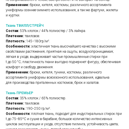
Применение:
брюки, кителя, костюмы, различного ассортимента
униформы осеннее-зимнего использования, а так-же фартуки, жилеты
и куртки.
Ткань ТВИЛЛ/СТРЕЙЧ
Состав:
53% хлопок / 44% полиэстер / 3% лайкра.
Плетение:
твиловое.
Плотность:
145−180гр/м².
Особенности:
эластичная ткань высочайшего качества с высокими
свойствами растяжения; приятная на ощупь; воздухопроницаемая;
лёгкая в уходе; выдерживает частые промышленные стирки при
t до 50 °C; пластичность ткани выгодно подчеркнет фигуру, обеспечивая
комфорт и свободу движения.
Применение:
брюки, кителя, туники, костюмы, различного
ассортимента униформы всесезонного использования, идеальна
для производства приталенных костюмов, брюк и халатов.
Ткань ПРЕМЬЕР
Состав:
35% хлопок / 65% полиэстер.
Плетение:
твиловое.
Плотность:
190−250 гр/м².
Особенности:
плотная ткань, подходит для индустиральных стирок при
t до 75−85ºС и сушке в барабане, большое количество интенсивных
циклов эксплуатации и ухода; отсутствие пилинга, устойчивость цвета;