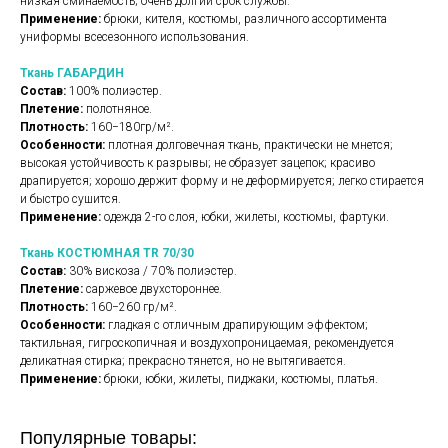
низкая сминаемость; очень долгий срок службы.
Применение:
брюки, кителя, костюмы, различного ассортимента
униформы всесезонного использования.
Ткань ГАБАРДИН
Состав:
100% полиэстер.
Плетение:
полотняное.
Плотность:
160−180гр/м².
Особенности:
плотная долговечная ткань, практически не мнется;
высокая устойчивость к разрывы; не образует зацепок; красиво
драпируется; хорошо держит форму и не деформируется; легко стирается
и быстро сушится.
Применение:
одежда 2-го слоя, юбки, жилеты, костюмы, фартуки.
Ткань КОСТЮМНАЯ TR 70/30
Состав:
30% вискоза / 70% полиэстер.
Плетение:
саржевое двухстороннее.
Плотность:
160−260 гр/м².
Особенности:
гладкая с отличным драпирующим эффектом;
тактильная, гигроскопичная и воздухопроницаемая, рекомендуется
деликатная стирка; прекрасно тянется, но не вытягивается.
Применение:
брюки, юбки, жилеты, пиджаки, костюмы, платья.
Популярные товары: