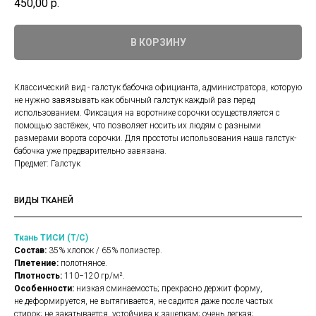
450,00
р.
В КОРЗИНУ
Классический вид - галстук бабочка официанта, администратора, которую
не нужно завязывать как обычный галстук каждый раз перед
использованием. Фиксация на воротнике сорочки осуществляется с
помощью застёжек, что позволяет носить их людям с разными
размерами ворота сорочки. Для простоты использования наша галстук-
бабочка уже предварительно завязана.
Предмет: Галстук
ВИДЫ ТКАНЕЙ
Ткань ТИСИ (Т/С)
Состав:
35% хлопок / 65% полиэстер.
Плетение:
полотняное.
Плотность:
110−120 гр/м².
Особенности:
низкая сминаемость; прекрасно держит форму,
не деформируется, не вытягивается, не садится даже после частых
стирок; не закатывается, устойчива к зацепкам; очень легкая;