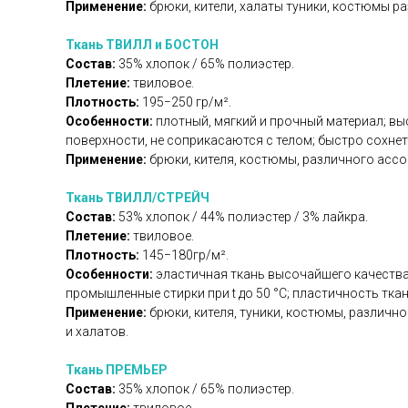
Применение:
брюки, кители, халаты туники, костюмы 
Ткань ТВИЛЛ и БОСТОН
Состав:
35% хлопок / 65% полиэстер.
Плетение:
твиловое.
Плотность:
195−250 гр/м².
Особенности:
плотный, мягкий и прочный материал; вы
поверхности, не соприкасаются с телом; быстро сохнет 
Применение:
брюки, кителя, костюмы, различного ассо
Ткань ТВИЛЛ/СТРЕЙЧ
Состав:
53% хлопок / 44% полиэстер / 3% лайкра.
Плетение:
твиловое.
Плотность:
145−180гр/м².
Особенности:
эластичная ткань высочайшего качества 
промышленные стирки при t до 50 °C; пластичность тка
Применение:
брюки, кителя, туники, костюмы, различ
и халатов.
Ткань ПРЕМЬЕР
Состав:
35% хлопок / 65% полиэстер.