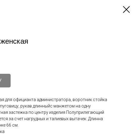
 женская
У
ая для официанта администратора, воротник стойка
 пуговицу, рукав длинныйс манжетом на одну
тная застежка по центру изделия Полуприлегающий
ется за счет нагрудных и талиевых вытачек. Длинна
ке 66 см.
шка