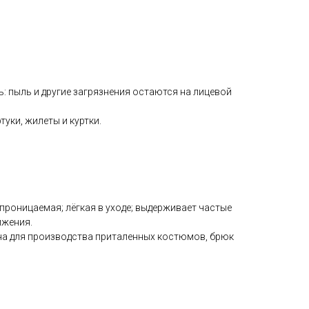
 пыль и другие загрязнения остаются на лицевой
уки, жилеты и куртки.
роницаемая; лёгкая в уходе; выдерживает частые
ижения.
на для производства приталенных костюмов, брюк