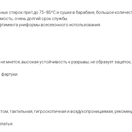
ных стирок при t до 75−85ºС и сушке в барабане, большое количес
емость; очень долгий срок службы.
ортимента униформы всесезонного использования.
 не мнется; высокая устойчивость к разрывы; не образует зацепок
 фартуки.
м; тактильная, гигроскопичная и воздухопроницаемая, рекоменду
платья.