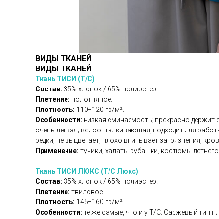
ВИДЫ ТКАНЕЙ
ВИДЫ ТКАНЕЙ
Ткань ТИСИ (Т/С)
Состав:
35% хлопок / 65% полиэстер.
Плетение:
полотняное.
Плотность:
110−120 гр/м².
Особенности:
низкая сминаемость; прекрасно держит фо
очень легкая; водоотталкивающая, подходит для работ
редки; не выцветает; плохо впитывает загрязнения, кров
Применение:
туники, халаты рубашки, костюмы летнег
Ткань ТИСИ ЛЮКС (Т/С Люкс)
Состав:
35% хлопок / 65% полиэстер.
Плетение:
твиловое.
Плотность:
145−160 гр/м².
Особенности:
те же самые, что и у Т/С. Саржевый тип 