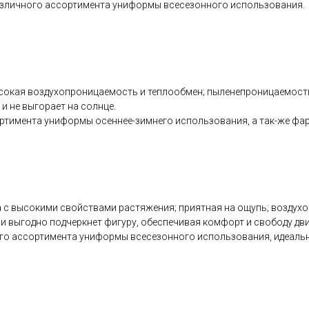
различного ассортимента униформы всесезонного использования.
сокая воздухопроницаемость и теплообмен; пыленепроницаемость:
и не выгорает на солнце.
ртимента униформы осеннее-зимнего использования, а так-же фарт
с высокими свойствами растяжения; приятная на ощупь; воздухоп
ни выгодно подчеркнет фигуру, обеспечивая комфорт и свободу дв
ного ассортимента униформы всесезонного использования, идеаль