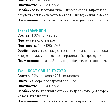
Плетение:
твиловое.
Плотность:
190−250 гр/м².
Особенности:
плотная ткань, подходит для индустираль
отсутствие пилинга, устойчивость цвета; низкая смина
Применение:
брюки, кителя, костюмы, различного асс
Ткань ГАБАРДИН
Состав:
100% полиэстер.
Плетение:
полотняное.
Плотность:
160−180гр/м².
Особенности:
плотная долговечная ткань, практически
и не деформируется; легко стирается и быстро сушится.
Применение:
одежда 2-го слоя, юбки, жилеты, костюмы,
Ткань КОСТЮМНАЯ TR 70/30
Состав:
30% вискоза / 70% полиэстер.
Плетение:
саржевое двухстороннее.
Плотность:
160−260 гр/м².
Особенности:
гладкая с отличным драпирующим эффекто
но не вытягивается.
Применение:
брюки, юбки, жилеты, пиджаки, костюмы, 