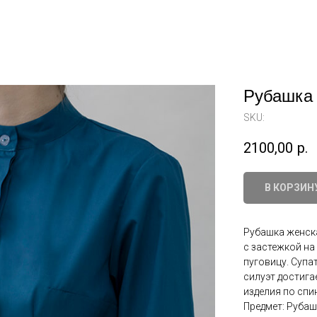
Рубашка
SKU:
2100,00
р.
В КОРЗИН
Рубашка женск
с застежкой на
пуговицу. Супа
силуэт достига
изделия по спин
Предмет: Руба