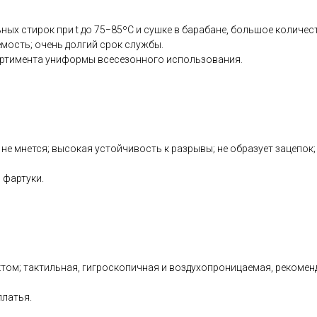
ных стирок при t до 75−85ºС и сушке в барабане, большое количес
емость; очень долгий срок службы.
ортимента униформы всесезонного использования.
 не мнется; высокая устойчивость к разрывы; не образует зацепок
 фартуки.
м; тактильная, гигроскопичная и воздухопроницаемая, рекоменду
платья.