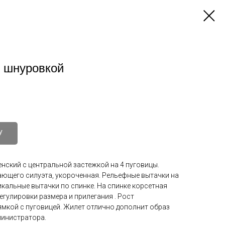
 шнуровкой
У
нский с центральной застежкой на 4 пуговицы.
ющего силуэта, укороченная. Рельефные вытачки на
икальные вытачки по спинке. На спинке корсетная
егулировки размера и прилегания . Рост
ямкой с пуговицей. Жилет отлично дополнит образ
министратора.