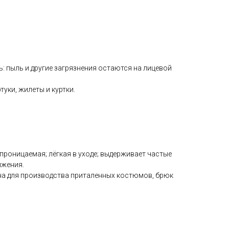
 пыль и другие загрязнения остаются на лицевой
уки, жилеты и куртки.
роницаемая; лёгкая в уходе; выдерживает частые
ижения.
на для производства приталенных костюмов, брюк