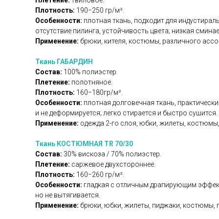
Плетение:
твиловое.
Плотность:
190−250 гр/м².
Особенности:
плотная ткань, подходит для индустираль
отсутствие пилинга, устойчивость цвета; низкая смина
Применение:
брюки, кителя, костюмы, различного асс
Ткань ГАБАРДИН
Состав:
100% полиэстер.
Плетение:
полотняное.
Плотность:
160−180гр/м².
Особенности:
плотная долговечная ткань, практически
и не деформируется; легко стирается и быстро сушится.
Применение:
одежда 2-го слоя, юбки, жилеты, костюмы,
Ткань КОСТЮМНАЯ TR 70/30
Состав:
30% вискоза / 70% полиэстер.
Плетение:
саржевое двухстороннее.
Плотность:
160−260 гр/м².
Особенности:
гладкая с отличным драпирующим эффекто
но не вытягивается.
Применение:
брюки, юбки, жилеты, пиджаки, костюмы, 