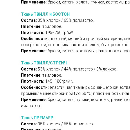
Применение:
брюки, кители, халаты туники, костюмы 
Ткань ТВИЛЛ и БОСТОН
Состав:
35% хлопок / 65% полиэстер.
Плетение:
твиловое.
Плотность:
195−250 гр/м².
Особенности:
плотный, мягкий и прочный материал; вы
поверхности, не соприкасаются с телом; быстро сохнет 
Применение:
брюки, кителя, костюмы, различного ассо
Ткань ТВИЛЛ/СТРЕЙЧ
Состав:
53% хлопок / 44% полиэстер / 3% лайкра.
Плетение:
твиловое.
Плотность:
145−180гр/м².
Особенности:
эластичная ткань высочайшего качества 
промышленные стирки при t до 50 °C; пластичность тка
Применение:
брюки, кителя, туники, костюмы, различ
и халатов.
Ткань ПРЕМЬЕР
Состав:
35% хлопок / 65% полиэстер.