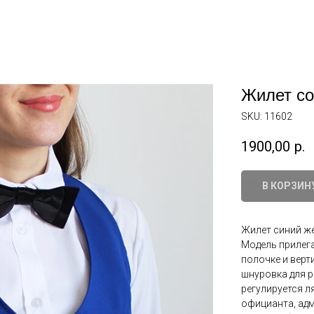
Жилет со
SKU:
11602
1900,00
р.
В КОРЗИН
Жилет синий же
Модель прилега
полочке и верт
шнуровка для р
регулируется л
официанта, ад