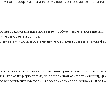
различного ассортимента униформы всесезонного использования.
сокая воздухопроницаемость и теплообмен; пыленепроницаемость:
и не выгорает на солнце.
ртимента униформы осеннее-зимнего использования, а так-же фарт
с высокими свойствами растяжения; приятная на ощупь; воздухоп
ни выгодно подчеркнет фигуру, обеспечивая комфорт и свободу дв
ного ассортимента униформы всесезонного использования, идеаль