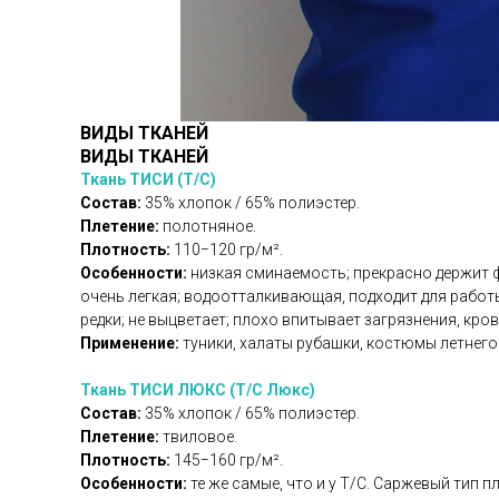
ВИДЫ ТКАНЕЙ
ВИДЫ ТКАНЕЙ
Ткань ТИСИ (Т/С)
Состав:
35% хлопок / 65% полиэстер.
Плетение:
полотняное.
Плотность:
110−120 гр/м².
Особенности:
низкая сминаемость; прекрасно держит фо
очень легкая; водоотталкивающая, подходит для работ
редки; не выцветает; плохо впитывает загрязнения, кров
Применение:
туники, халаты рубашки, костюмы летнег
Ткань ТИСИ ЛЮКС (Т/С Люкс)
Состав:
35% хлопок / 65% полиэстер.
Плетение:
твиловое.
Плотность:
145−160 гр/м².
Особенности:
те же самые, что и у Т/С. Саржевый тип 