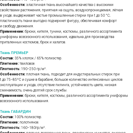
Особенности:
эластичная ткань высочайшего качества с высокими
свойствами растяжения; приятная на ощупь; воздухопроницаемая; лёгкая
в уходе; выдерживает частые промышленные стирки при t до 50 °C;
пластичность ткани выгодно подчеркнет фигуру, обеспечивая комфорт
и свободу движения.
Применение:
брюки, кителя, туники, костюмы, различного ассортимента
униформы всесезонного использования, идеальна для производства
приталенных костюмов, брюк и халатов.
Ткань ПРЕМЬЕР
Состав:
35% хлопок / 65% полиэстер.
Плетение:
твиловое.
Плотность:
190−250 гр/м².
Особенности:
плотная ткань, подходит для индустиральных стирок при
t до 75−85ºС и сушке в барабане, большое количество интенсивных циклов
эксплуатации и ухода; отсутствие пилинга, устойчивость цвета; низкая
сминаемость; очень долгий срок службы.
Применение:
брюки, кителя, костюмы, различного ассортимента униформы
всесезонного использования.
Ткань ГАБАРДИН
Состав:
100% полиэстер.
Плетение:
полотняное.
Плотность:
160−180гр/м².