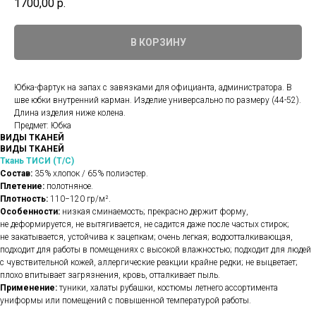
1700,00
р.
В КОРЗИНУ
Юбка-фартук на запах с завязками для официанта, администратора. В
шве юбки внутренний карман. Изделие универсально по размеру (44-52).
Длина изделия ниже колена.
Предмет: Юбка
ВИДЫ ТКАНЕЙ
ВИДЫ ТКАНЕЙ
Ткань ТИСИ (Т/С)
Состав:
35% хлопок / 65% полиэстер.
Плетение:
полотняное.
Плотность:
110−120 гр/м².
Особенности:
низкая сминаемость; прекрасно держит форму,
не деформируется, не вытягивается, не садится даже после частых стирок;
не закатывается, устойчива к зацепкам; очень легкая; водоотталкивающая,
подходит для работы в помещениях с высокой влажностью; подходит для людей
с чувствительной кожей, аллергические реакции крайне редки; не выцветает;
плохо впитывает загрязнения, кровь, отталкивает пыль.
Применение:
туники, халаты рубашки, костюмы летнего ассортимента
униформы или помещений с повышенной температурой работы.