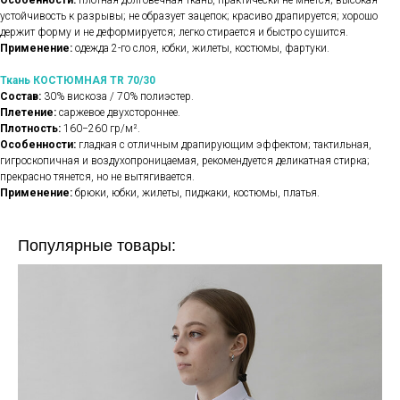
Особенности:
плотная долговечная ткань, практически не мнется; высокая
устойчивость к разрывы; не образует зацепок; красиво драпируется; хорошо
держит форму и не деформируется; легко стирается и быстро сушится.
Применение:
одежда 2-го слоя, юбки, жилеты, костюмы, фартуки.
Ткань КОСТЮМНАЯ TR 70/30
Состав:
30% вискоза / 70% полиэстер.
Плетение:
саржевое двухстороннее.
Плотность:
160−260 гр/м².
Особенности:
гладкая с отличным драпирующим эффектом; тактильная,
гигроскопичная и воздухопроницаемая, рекомендуется деликатная стирка;
прекрасно тянется, но не вытягивается.
Применение:
брюки, юбки, жилеты, пиджаки, костюмы, платья.
Популярные товары: