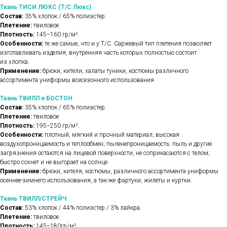
Ткань ТИСИ ЛЮКС (Т/С Люкс)
Состав:
35% хлопок / 65% полиэстер.
Плетение:
твиловое.
Плотность:
145−160 гр/м².
Особенности:
те же самые, что и у Т/С. Саржевый тип плетения позволяет
изготавливать изделия, внутренняя часть которых полностью состоит
из хлопка.
Применение:
брюки, кители, халаты туники, костюмы различного
ассортимента униформы всесезонного использования.
Ткань ТВИЛЛ и БОСТОН
Состав:
35% хлопок / 65% полиэстер.
Плетение:
твиловое.
Плотность:
195−250 гр/м².
Особенности:
плотный, мягкий и прочный материал; высокая
воздухопроницаемость и теплообмен; пыленепроницаемость: пыль и другие
загрязнения остаются на лицевой поверхности, не соприкасаются с телом;
быстро сохнет и не выгорает на солнце.
Применение:
брюки, кителя, костюмы, различного ассортимента униформы
осеннее-зимнего использования, а так-же фартуки, жилеты и куртки.
Ткань ТВИЛЛ/СТРЕЙЧ
Состав:
53% хлопок / 44% полиэстер / 3% лайкра.
Плетение:
твиловое.
Плотность:
145−180гр/м².