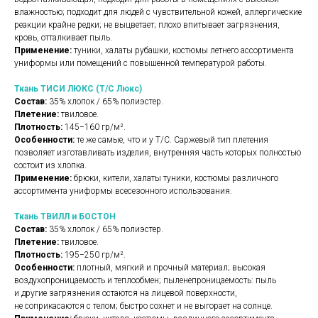
влажностью; подходит для людей с чувствительной кожей, аллергические
реакции крайне редки; не выцветает; плохо впитывает загрязнения,
кровь, отталкивает пыль.
Применение:
туники, халаты рубашки, костюмы летнего ассортимента
униформы или помещений с повышенной температурой работы.
Ткань ТИСИ ЛЮКС (Т/С Люкс)
Состав:
35% хлопок / 65% полиэстер.
Плетение:
твиловое.
Плотность:
145−160 гр/м².
Особенности:
те же самые, что и у Т/С. Саржевый тип плетения
позволяет изготавливать изделия, внутренняя часть которых полностью
состоит из хлопка.
Применение:
брюки, кители, халаты туники, костюмы различного
ассортимента униформы всесезонного использования.
Ткань ТВИЛЛ и БОСТОН
Состав:
35% хлопок / 65% полиэстер.
Плетение:
твиловое.
Плотность:
195−250 гр/м².
Особенности:
плотный, мягкий и прочный материал; высокая
воздухопроницаемость и теплообмен; пыленепроницаемость: пыль
и другие загрязнения остаются на лицевой поверхности,
не соприкасаются с телом; быстро сохнет и не выгорает на солнце.