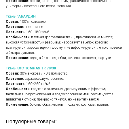
Применение:
брюки, кителя, костюмы, различного ассортимента
униформы всесезонного использования.
Ткань ГАБАРДИН
Состав:
100% полиэстер.
Плетение:
полотняное.
Плотность:
160−180гр/м².
Особенности:
плотная долговечная ткань, практически не мнется;
высокая устойчивость к разрывы; не образует зацепок; красиво
драпируется; хорошо держит форму и не деформируется; легко стирается
и быстро сушится.
Применение:
одежда 2-го слоя, юбки, жилеты, костюмы, фартуки.
Ткань КОСТЮМНАЯ TR 70/30
Состав:
30% вискоза / 70% полиэстер.
Плетение:
саржевое двухстороннее.
Плотность:
160−260 гр/м².
Особенности:
гладкая с отличным драпирующим эффектом;
тактильная, гигроскопичная и воздухопроницаемая, рекомендуется
деликатная стирка; прекрасно тянется, но не вытягивается.
Применение:
брюки, юбки, жилеты, пиджаки, костюмы, платья.
Популярные товары: