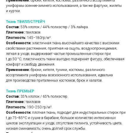
Применение:
брюки, кителя, костюмы, различного ассортимента
униформы осеннее-зимнего использования, а так-же фартуки, жилеты
и куртки.
Ткань ТВИЛЛ/СТРЕЙЧ
Состав:
53% хлопок / 44% полиэстер / 3% лайкра.
Плетение:
твиловое.
Плотность:
145−180гр/м².
Особенности:
эластичная ткань высочайшего качества с высокими
свойствами растяжения; приятная на ощупь; воздухопроницаемая;
лёгкая в уходе; выдерживает частые промышленные стирки при
t до 50 °C; пластичность ткани выгодно подчеркнет фигуру, обеспечивая
комфорт и свободу движения.
Применение:
брюки, кителя, туники, костюмы, различного
ассортимента униформы всесезонного использования, идеальна
для производства приталенных костюмов, брюк и халатов.
Ткань ПРЕМЬЕР
Состав:
35% хлопок / 65% полиэстер.
Плетение:
твиловое.
Плотность:
190−250 гр/м².
Особенности:
плотная ткань, подходит для индустиральных стирок при
t до 75−85ºС и сушке в барабане, большое количество интенсивных
циклов эксплуатации и ухода; отсутствие пилинга, устойчивость цвета;
низкая сминаемость; очень долгий срок службы.