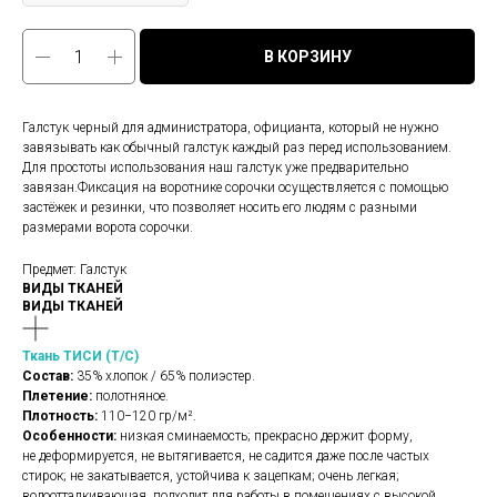
В КОРЗИНУ
Галстук черный для администратора, официанта, который не нужно
завязывать как обычный галстук каждый раз перед использованием.
Для простоты использования наш галстук уже предварительно
завязан.Фиксация на воротнике сорочки осуществляется с помощью
застёжек и резинки, что позволяет носить его людям с разными
размерами ворота сорочки.
Предмет: Галстук
ВИДЫ ТКАНЕЙ
ВИДЫ ТКАНЕЙ
Ткань ТИСИ (Т/С)
Состав:
35% хлопок / 65% полиэстер.
Плетение:
полотняное.
Плотность:
110−120 гр/м².
Особенности:
низкая сминаемость; прекрасно держит форму,
не деформируется, не вытягивается, не садится даже после частых
стирок; не закатывается, устойчива к зацепкам; очень легкая;
водоотталкивающая, подходит для работы в помещениях с высокой