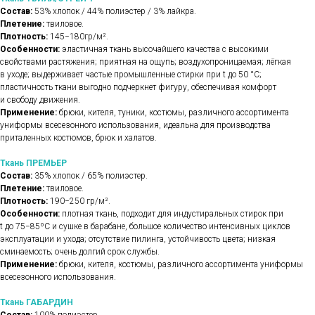
Состав:
53% хлопок / 44% полиэстер / 3% лайкра.
Плетение:
твиловое.
Плотность:
145−180гр/м².
Особенности:
эластичная ткань высочайшего качества с высокими
свойствами растяжения; приятная на ощупь; воздухопроницаемая; лёгкая
в уходе; выдерживает частые промышленные стирки при t до 50 °C;
пластичность ткани выгодно подчеркнет фигуру, обеспечивая комфорт
и свободу движения.
Применение:
брюки, кителя, туники, костюмы, различного ассортимента
униформы всесезонного использования, идеальна для производства
приталенных костюмов, брюк и халатов.
Ткань ПРЕМЬЕР
Состав:
35% хлопок / 65% полиэстер.
Плетение:
твиловое.
Плотность:
190−250 гр/м².
Особенности:
плотная ткань, подходит для индустиральных стирок при
t до 75−85ºС и сушке в барабане, большое количество интенсивных циклов
эксплуатации и ухода; отсутствие пилинга, устойчивость цвета; низкая
сминаемость; очень долгий срок службы.
Применение:
брюки, кителя, костюмы, различного ассортимента униформы
всесезонного использования.
Ткань ГАБАРДИН