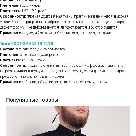
Состав:
100% полиэстер.
Плетение:
полотняное.
Плотность:
160−180гр/м².
Особенности:
плотная долговечная ткань, практически не мнется; высокая
устойчивость к разрывы; не образует зацепок; красиво драпируется; хорошо
держит форму и не деформируется; легко стирается и быстро сушится.
Применение:
одежда 2-го слоя, юбки, жилеты, костюмы, фартуки.
Ткань КОСТЮМНАЯ TR 70/30
Состав:
30% вискоза / 70% полиэстер.
Плетение:
саржевое двухстороннее.
Плотность:
160−260 гр/м².
Особенности:
гладкая с отличным драпирующим эффектом; тактильная,
гигроскопичная и воздухопроницаемая, рекомендуется деликатная стирка;
прекрасно тянется, но не вытягивается.
Применение:
брюки, юбки, жилеты, пиджаки, костюмы, платья.
Популярные товары: