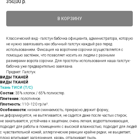
350,00
р.
В КОРЗИНУ
Классический вид - галстук бабочка официанта, администратора, которую
не нужно завязывать как обычный галстук каждый раз перед
использованием. Фиксация на воротнике сорочки осуществляется с
помощью застёжек, что позволяет носить их людям с разными
размерами ворота сорочки. Для простоты использования наша галстук-
бабочка уже предварительно завязана.
Предмет: Галстук
ВИДЫ ТКАНЕЙ
ВИДЫ ТКАНЕЙ
Ткань ТИСИ (Т/С)
Состав:
35% хлопок / 65% полиэстер.
Плетение:
полотняное.
Плотность:
110−120 гр/м².
Особенности:
низкая сминаемость; прекрасно держит форму,
не деформируется, не вытягивается, не садится даже после частых стирок;
не закатывается, устойчива к зацепкам; очень легкая; водоотталкивающая,
подходит для работы в помещениях с высокой влажностью; подходит для людей
с чувствительной кожей, аллергические реакции крайне редки; не выцветает;
плохо впитывает загрязнения, кровь, отталкивает пыль.