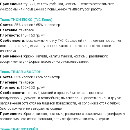
Применение:
туники, халаты рубашки, костюмы летнего ассортимента
униформы или помещений с повышенной температурой работы.
Ткань ТИСИ ЛЮКС (Т/С Люкс)
Состав:
35% хлопок / 65% полиэстер.
Плетение:
твиловое.
Плотность:
145−160 гр/м².
Особенности:
те же самые, что и у Т/С. Саржевый тип плетения позволяет
изготавливать изделия, внутренняя часть которых полностью состоит
из хлопка.
Применение:
брюки, кители, халаты туники, костюмы различного
ассортимента униформы всесезонного использования.
Ткань ТВИЛЛ и БОСТОН
Состав:
35% хлопок / 65% полиэстер.
Плетение:
твиловое.
Плотность:
195−250 гр/м².
Особенности:
плотный, мягкий и прочный материал; высокая
воздухопроницаемость и теплообмен; пыленепроницаемость: пыль и другие
загрязнения остаются на лицевой поверхности, не соприкасаются с телом;
быстро сохнет и не выгорает на солнце.
Применение:
брюки, кителя, костюмы, различного ассортимента униформы
осеннее-зимнего использования, а так-же фартуки, жилеты и куртки.
Ткань ТВИЛЛ/СТРЕЙЧ