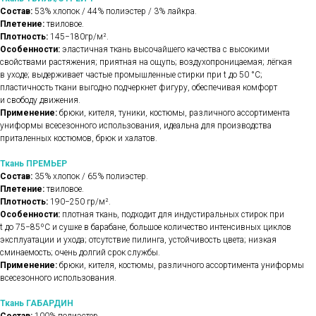
Состав:
53% хлопок / 44% полиэстер / 3% лайкра.
Плетение:
твиловое.
Плотность:
145−180гр/м².
Особенности:
эластичная ткань высочайшего качества с высокими
свойствами растяжения; приятная на ощупь; воздухопроницаемая; лёгкая
в уходе; выдерживает частые промышленные стирки при t до 50 °C;
пластичность ткани выгодно подчеркнет фигуру, обеспечивая комфорт
и свободу движения.
Применение:
брюки, кителя, туники, костюмы, различного ассортимента
униформы всесезонного использования, идеальна для производства
приталенных костюмов, брюк и халатов.
Ткань ПРЕМЬЕР
Состав:
35% хлопок / 65% полиэстер.
Плетение:
твиловое.
Плотность:
190−250 гр/м².
Особенности:
плотная ткань, подходит для индустиральных стирок при
t до 75−85ºС и сушке в барабане, большое количество интенсивных циклов
эксплуатации и ухода; отсутствие пилинга, устойчивость цвета; низкая
сминаемость; очень долгий срок службы.
Применение:
брюки, кителя, костюмы, различного ассортимента униформы
всесезонного использования.
Ткань ГАБАРДИН