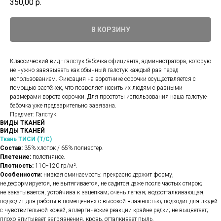
350,00
р.
В КОРЗИНУ
Классический вид - галстук бабочка официанта, администратора, которую
не нужно завязывать как обычный галстук каждый раз перед
использованием. Фиксация на воротнике сорочки осуществляется с
помощью застёжек, что позволяет носить их людям с разными
размерами ворота сорочки. Для простоты использования наша галстук-
бабочка уже предварительно завязана.
Предмет: Галстук
ВИДЫ ТКАНЕЙ
ВИДЫ ТКАНЕЙ
Ткань ТИСИ (Т/С)
Состав:
35% хлопок / 65% полиэстер.
Плетение:
полотняное.
Плотность:
110−120 гр/м².
Особенности:
низкая сминаемость; прекрасно держит форму,
не деформируется, не вытягивается, не садится даже после частых стирок;
не закатывается, устойчива к зацепкам; очень легкая; водоотталкивающая,
подходит для работы в помещениях с высокой влажностью; подходит для людей
с чувствительной кожей, аллергические реакции крайне редки; не выцветает;
плохо впитывает загрязнения, кровь, отталкивает пыль.