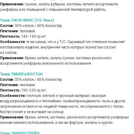
Применение:
туники, халаты рубашки, костюмы летнего ассортимента
униформы или помещений с повышенной температурой работы.
Ткань ТИСИ ЛЮКС (Т/С Люкс)
Состав:
35% хлопок / 65% полиэстер.
Плетение:
твиловое.
Плотность:
145−160 гр/м².
Особенности:
те же самые, что и у Т/С. Саржевый тип плетения позволяет
изготавливать изделия, внутренняя часть которых полностью состоит
из хлопка.
Применение:
брюки, кители, халаты туники, костюмы различного
ассортимента униформы всесезонного использования.
Ткань ТВИЛЛ и БОСТОН
Состав:
35% хлопок / 65% полиэстер.
Плетение:
твиловое.
Плотность:
195−250 гр/м².
Особенности:
плотный, мягкий и прочный материал; высокая
воздухопроницаемость и теплообмен; пыленепроницаемость: пыль и другие
загрязнения остаются на лицевой поверхности, не соприкасаются с телом;
быстро сохнет и не выгорает на солнце.
Применение:
брюки, кителя, костюмы, различного ассортимента униформы
осеннее-зимнего использования, а так-же фартуки, жилеты и куртки.
Ткань ТВИЛЛ/СТРЕЙЧ