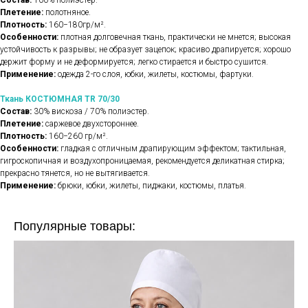
Состав:
100% полиэстер.
Плетение:
полотняное.
Плотность:
160−180гр/м².
Особенности:
плотная долговечная ткань, практически не мнется; высокая
устойчивость к разрывы; не образует зацепок; красиво драпируется; хорошо
держит форму и не деформируется; легко стирается и быстро сушится.
Применение:
одежда 2-го слоя, юбки, жилеты, костюмы, фартуки.
Ткань КОСТЮМНАЯ TR 70/30
Состав:
30% вискоза / 70% полиэстер.
Плетение:
саржевое двухстороннее.
Плотность:
160−260 гр/м².
Особенности:
гладкая с отличным драпирующим эффектом; тактильная,
гигроскопичная и воздухопроницаемая, рекомендуется деликатная стирка;
прекрасно тянется, но не вытягивается.
Применение:
брюки, юбки, жилеты, пиджаки, костюмы, платья.
Популярные товары: