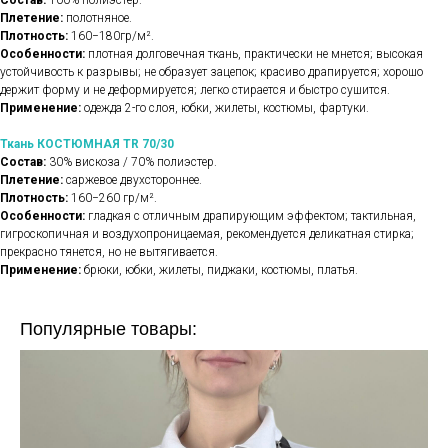
Состав:
100% полиэстер.
Плетение:
полотняное.
Плотность:
160−180гр/м².
Особенности:
плотная долговечная ткань, практически не мнется; высокая
устойчивость к разрывы; не образует зацепок; красиво драпируется; хорошо
держит форму и не деформируется; легко стирается и быстро сушится.
Применение:
одежда 2-го слоя, юбки, жилеты, костюмы, фартуки.
Ткань КОСТЮМНАЯ TR 70/30
Состав:
30% вискоза / 70% полиэстер.
Плетение:
саржевое двухстороннее.
Плотность:
160−260 гр/м².
Особенности:
гладкая с отличным драпирующим эффектом; тактильная,
гигроскопичная и воздухопроницаемая, рекомендуется деликатная стирка;
прекрасно тянется, но не вытягивается.
Применение:
брюки, юбки, жилеты, пиджаки, костюмы, платья.
Популярные товары: