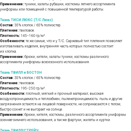
Применение:
туники, халаты рубашки, костюмы летнего ассортимента
униформы или помещений с повышенной температурой работы.
Ткань ТИСИ ЛЮКС (Т/С Люкс)
Состав:
35% хлопок / 65% полиэстер.
Плетение:
твиловое.
Плотность:
145−160 гр/м².
Особенности:
те же самые, что и у Т/С. Саржевый тип плетения позволяет
изготавливать изделия, внутренняя часть которых полностью состоит
из хлопка.
Применение:
брюки, кители, халаты туники, костюмы различного
ассортимента униформы всесезонного использования.
Ткань ТВИЛЛ и БОСТОН
Состав:
35% хлопок / 65% полиэстер.
Плетение:
твиловое.
Плотность:
195−250 гр/м².
Особенности:
плотный, мягкий и прочный материал; высокая
воздухопроницаемость и теплообмен; пыленепроницаемость: пыль и другие
загрязнения остаются на лицевой поверхности, не соприкасаются с телом;
быстро сохнет и не выгорает на солнце.
Применение:
брюки, кителя, костюмы, различного ассортимента униформы
осеннее-зимнего использования, а так-же фартуки, жилеты и куртки.
Ткань ТВИЛЛ/СТРЕЙЧ