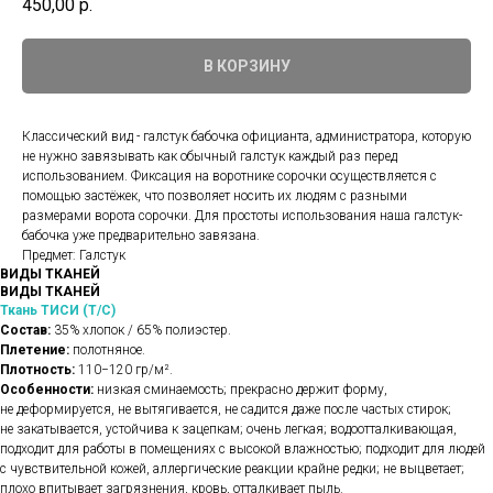
450,00
р.
В КОРЗИНУ
Классический вид - галстук бабочка официанта, администратора, которую
не нужно завязывать как обычный галстук каждый раз перед
использованием. Фиксация на воротнике сорочки осуществляется с
помощью застёжек, что позволяет носить их людям с разными
размерами ворота сорочки. Для простоты использования наша галстук-
бабочка уже предварительно завязана.
Предмет: Галстук
ВИДЫ ТКАНЕЙ
ВИДЫ ТКАНЕЙ
Ткань ТИСИ (Т/С)
Состав:
35% хлопок / 65% полиэстер.
Плетение:
полотняное.
Плотность:
110−120 гр/м².
Особенности:
низкая сминаемость; прекрасно держит форму,
не деформируется, не вытягивается, не садится даже после частых стирок;
не закатывается, устойчива к зацепкам; очень легкая; водоотталкивающая,
подходит для работы в помещениях с высокой влажностью; подходит для людей
с чувствительной кожей, аллергические реакции крайне редки; не выцветает;
плохо впитывает загрязнения, кровь, отталкивает пыль.