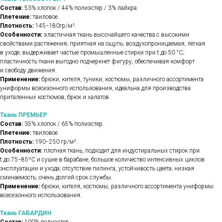
Состав:
53% хлопок / 44% полиэстер / 3% лайкра.
Плетение:
твиловое.
Плотность:
145−180гр/м².
Особенности:
эластичная ткань высочайшего качества с высокими
свойствами растяжения; приятная на ощупь; воздухопроницаемая; лёгкая
в уходе; выдерживает частые промышленные стирки при t до 50 °C;
пластичность ткани выгодно подчеркнет фигуру, обеспечивая комфорт
и свободу движения.
Применение:
брюки, кителя, туники, костюмы, различного ассортимента
униформы всесезонного использования, идеальна для производства
приталенных костюмов, брюк и халатов.
Ткань ПРЕМЬЕР
Состав:
35% хлопок / 65% полиэстер.
Плетение:
твиловое.
Плотность:
190−250 гр/м².
Особенности:
плотная ткань, подходит для индустиральных стирок при
t до 75−85ºС и сушке в барабане, большое количество интенсивных циклов
эксплуатации и ухода; отсутствие пилинга, устойчивость цвета; низкая
сминаемость; очень долгий срок службы.
Применение:
брюки, кителя, костюмы, различного ассортимента униформы
всесезонного использования.
Ткань ГАБАРДИН