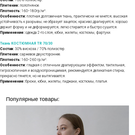
Состав:
100% полиэстер.
Плетение:
полотняное.
Плотность:
160−180гр/м².
Особенности:
плотная долговечная ткань, практически не мнется; высокая
устойчивость к разрывы; не образует зацепок; красиво драпируется; хорошо
держит форму и не деформируется; легко стирается и быстро сушится.
Применение:
одежда 2-го слоя, юбки, жилеты, костюмы, фартуки.
Ткань КОСТЮМНАЯ TR 70/30
Состав:
30% вискоза / 70% полиэстер.
Плетение:
саржевое двухстороннее.
Плотность:
160−260 гр/м².
Особенности:
гладкая с отличным драпирующим эффектом; тактильная,
гигроскопичная и воздухопроницаемая, рекомендуется деликатная стирка;
прекрасно тянется, но не вытягивается.
Применение:
брюки, юбки, жилеты, пиджаки, костюмы, платья.
Популярные товары: