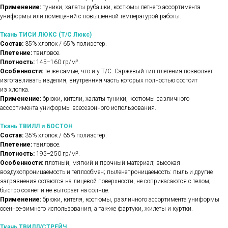
Применение:
туники, халаты рубашки, костюмы летнего ассортимента
униформы или помещений с повышенной температурой работы.
Ткань ТИСИ ЛЮКС (Т/С Люкс)
Состав:
35% хлопок / 65% полиэстер.
Плетение:
твиловое.
Плотность:
145−160 гр/м².
Особенности:
те же самые, что и у Т/С. Саржевый тип плетения позволяет
изготавливать изделия, внутренняя часть которых полностью состоит
из хлопка.
Применение:
брюки, кители, халаты туники, костюмы различного
ассортимента униформы всесезонного использования.
Ткань ТВИЛЛ и БОСТОН
Состав:
35% хлопок / 65% полиэстер.
Плетение:
твиловое.
Плотность:
195−250 гр/м².
Особенности:
плотный, мягкий и прочный материал; высокая
воздухопроницаемость и теплообмен; пыленепроницаемость: пыль и другие
загрязнения остаются на лицевой поверхности, не соприкасаются с телом;
быстро сохнет и не выгорает на солнце.
Применение:
брюки, кителя, костюмы, различного ассортимента униформы
осеннее-зимнего использования, а так-же фартуки, жилеты и куртки.
Ткань ТВИЛЛ/СТРЕЙЧ