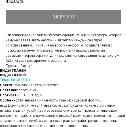
450,00
р.
В КОРЗИНУ
Классический вид - галстук бабочка официанта, администратора, которую
не нужно завязывать как обычный галстук каждый раз перед
использованием. Фиксация на воротнике сорочки осуществляется с
помощью застёжек, что позволяет носить их людям с разными
размерами ворота сорочки. Для простоты использования наша галстук-
бабочка уже предварительно завязана.
Предмет: Галстук
ВИДЫ ТКАНЕЙ
ВИДЫ ТКАНЕЙ
Ткань ТИСИ (Т/С)
Состав:
35% хлопок / 65% полиэстер.
Плетение:
полотняное.
Плотность:
110−120 гр/м².
Особенности:
низкая сминаемость; прекрасно держит форму,
не деформируется, не вытягивается, не садится даже после частых стирок;
не закатывается, устойчива к зацепкам; очень легкая; водоотталкивающая,
подходит для работы в помещениях с высокой влажностью; подходит для людей
с чувствительной кожей, аллергические реакции крайне редки; не выцветает;
плохо впитывает загрязнения, кровь, отталкивает пыль.