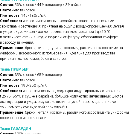
Состав:
53% хлопок / 44% полиэстер / 3% лайкра.
Плетение:
твиловое.
Плотность:
145−180гр/м².
Особенности:
эластичная ткань высочайшего качества с высокими
свойствами растяжения; приятная на ощупь; воздухопроницаемая; лёгкая
в уходе; выдерживает частые промышленные стирки при t до 50 °C;
пластичность ткани выгодно подчеркнет фигуру, обеспечивая комфорт
и свободу движения.
Применение:
брюки, кителя, туники, костюмы, различного ассортимента
униформы всесезонного использования, идеальна для производства
приталенных костюмов, брюк и халатов.
Ткань ПРЕМЬЕР
Состав:
35% хлопок / 65% полиэстер.
Плетение:
твиловое.
Плотность:
190−250 гр/м².
Особенности:
плотная ткань, подходит для индустиральных стирок при
t до 75−85ºС и сушке в барабане, большое количество интенсивных циклов
эксплуатации и ухода; отсутствие пилинга, устойчивость цвета; низкая
сминаемость; очень долгий срок службы.
Применение:
брюки, кителя, костюмы, различного ассортимента униформы
всесезонного использования.
Ткань ГАБАРДИН