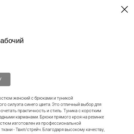
рабочий
У
остюм женский с брюками и туникой
го силуэта синего цвета. Это отличный выбор для
 сочетать практичность и стиль. Туника с коротким
адными карманами. Брюки прямого кроя на резинке
остюм изготовлен из профессиональной
ткани - Твил/стрейч. Благодаря высокому качеству,