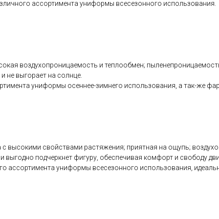
различного ассортимента униформы всесезонного использования.
сокая воздухопроницаемость и теплообмен; пыленепроницаемость:
и не выгорает на солнце.
ртимента униформы осеннее-зимнего использования, а так-же фарт
с высокими свойствами растяжения; приятная на ощупь; воздухоп
ни выгодно подчеркнет фигуру, обеспечивая комфорт и свободу дв
ного ассортимента униформы всесезонного использования, идеаль