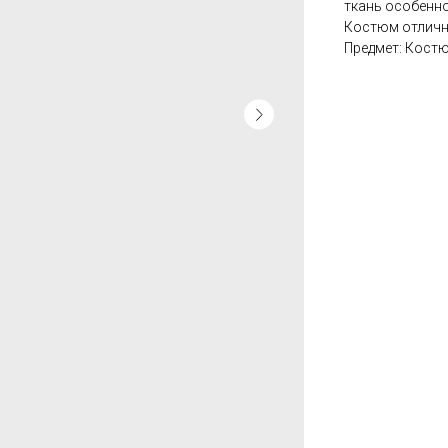
ткань особенно
Костюм отлично
Предмет: Кост