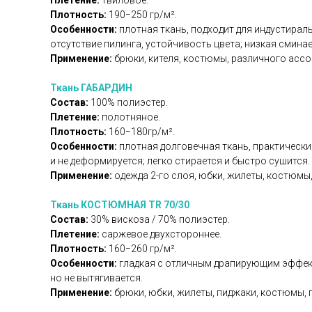
Плетение:
твиловое.
Плотность:
190−250 гр/м².
Особенности:
плотная ткань, подходит для индустираль
отсутствие пилинга, устойчивость цвета; низкая смина
Применение:
брюки, кителя, костюмы, различного асс
Ткань ГАБАРДИН
Состав:
100% полиэстер.
Плетение:
полотняное.
Плотность:
160−180гр/м².
Особенности:
плотная долговечная ткань, практически
и не деформируется; легко стирается и быстро сушится.
Применение:
одежда 2-го слоя, юбки, жилеты, костюмы,
Ткань КОСТЮМНАЯ TR 70/30
Состав:
30% вискоза / 70% полиэстер.
Плетение:
саржевое двухстороннее.
Плотность:
160−260 гр/м².
Особенности:
гладкая с отличным драпирующим эффекто
но не вытягивается.
Применение:
брюки, юбки, жилеты, пиджаки, костюмы, 