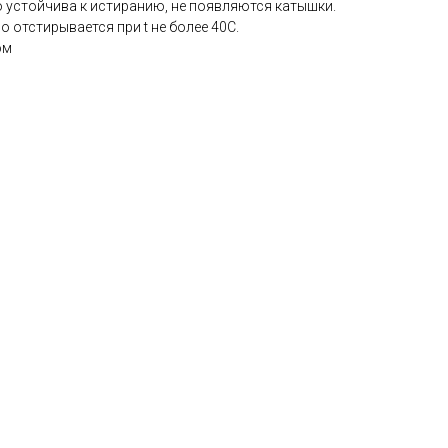
 устойчива к истиранию, не появляются катышки.
 отстирывается при t не более 40С.
юм