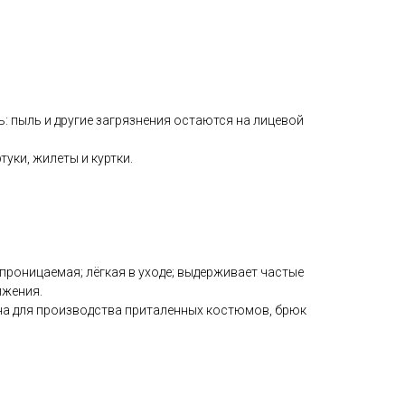
 пыль и другие загрязнения остаются на лицевой
уки, жилеты и куртки.
роницаемая; лёгкая в уходе; выдерживает частые
ижения.
на для производства приталенных костюмов, брюк