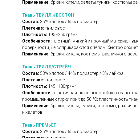
Применение:
брюки, кители, халаты туники, костюмы 
Ткань ТВИЛЛ и БОСТОН
Состав:
35% хлопок / 65% полиэстер.
Плетение:
твиловое.
Плотность:
195−250 гр/м².
Особенности:
плотный, мягкий и прочный материал; вы
поверхности, не соприкасаются с телом; быстро сохнет 
Применение:
брюки, кителя, костюмы, различного ассо
Ткань ТВИЛЛ/СТРЕЙЧ
Состав:
53% хлопок / 44% полиэстер / 3% лайкра.
Плетение:
твиловое.
Плотность:
145−180гр/м².
Особенности:
эластичная ткань высочайшего качества 
промышленные стирки при t до 50 °C; пластичность тка
Применение:
брюки, кителя, туники, костюмы, различ
и халатов.
Ткань ПРЕМЬЕР
Состав:
35% хлопок / 65% полиэстер.