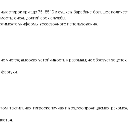
ных стирок при t до 75−85ºС и сушке в барабане, большое количес
емость; очень долгий срок службы.
ортимента униформы всесезонного использования.
 не мнется; высокая устойчивость к разрывы; не образует зацепок
 фартуки.
м; тактильная, гигроскопичная и воздухопроницаемая, рекоменду
платья.