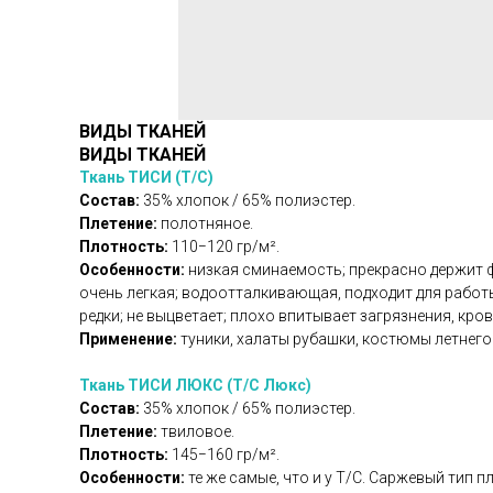
ВИДЫ ТКАНЕЙ
ВИДЫ ТКАНЕЙ
Ткань ТИСИ (Т/С)
Состав:
35% хлопок / 65% полиэстер.
Плетение:
полотняное.
Плотность:
110−120 гр/м².
Особенности:
низкая сминаемость; прекрасно держит фо
очень легкая; водоотталкивающая, подходит для работ
редки; не выцветает; плохо впитывает загрязнения, кров
Применение:
туники, халаты рубашки, костюмы летнег
Ткань ТИСИ ЛЮКС (Т/С Люкс)
Состав:
35% хлопок / 65% полиэстер.
Плетение:
твиловое.
Плотность:
145−160 гр/м².
Особенности:
те же самые, что и у Т/С. Саржевый тип 