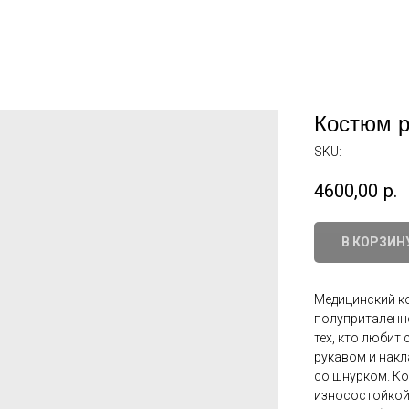
Костюм 
SKU:
4600,00
р.
В КОРЗИН
Медицинский к
полуприталенно
тех, кто любит
рукавом и накл
со шнурком. К
износостойкой 