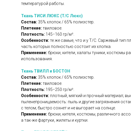
температурой работы.
Ткань ТИСИ ЛЮКС (Т/С Люкс)
Состав:
35% хлопок / 65% полиэстер.
Плетение:
твиловое.
Плотность:
145−160 гр/м².
Особенности:
те же самые, что и у Т/С. Саржевый тип 
часть которых полностью состоит из хлопка.
Применение:
брюки, кители, халаты туники, костюмы 
использования.
Ткань ТВИЛЛ и БОСТОН
Состав:
35% хлопок / 65% полиэстер.
Плетение:
твиловое.
Плотность:
195−250 гр/м².
Особенности:
плотный, мягкий и прочный материал; в
пыленепроницаемость: пыль и другие загрязнения оста
с телом; быстро сохнет и не выгорает на солнце.
Применение:
брюки, кителя, костюмы, различного асс
а так-же фартуки, жилеты и куртки.