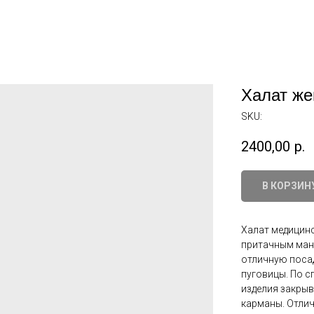
Халат же
SKU:
2400,00
р.
В КОРЗИН
Халат медицинс
притачным ман
отличную посад
пуговицы. По с
изделия закрыв
карманы. Отлич