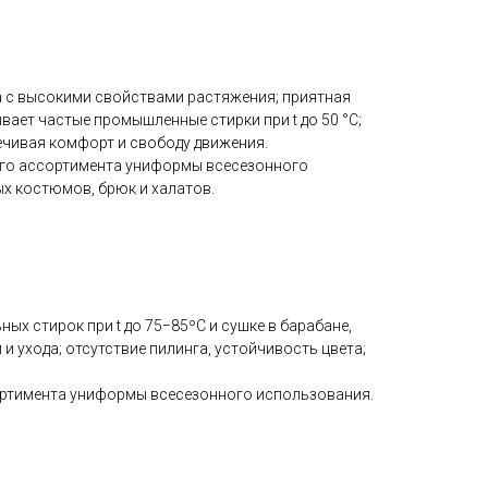
 с высокими свойствами растяжения; приятная
вает частые промышленные стирки при t до 50 °C;
ечивая комфорт и свободу движения.
ного ассортимента униформы всесезонного
х костюмов, брюк и халатов.
ных стирок при t до 75−85ºС и сушке в барабане,
 ухода; отсутствие пилинга, устойчивость цвета;
ортимента униформы всесезонного использования.