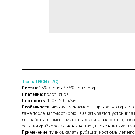
Ткань ТИСИ (Т/С)
Состав:
35% хлопок / 65% полиэстер.
Плетение:
полотняное.
Плотность:
110−120 гр/м².
Особенности:
низкая сминаемость; прекрасно держит ф
даже после частых стирок; не закатывается, устойчива
для работы в помещениях с высокой влажностью; подхо
реакции крайне редки; не выцветает; плохо впитывает з
Применение:
туники, халаты рубашки, костюмы летнег