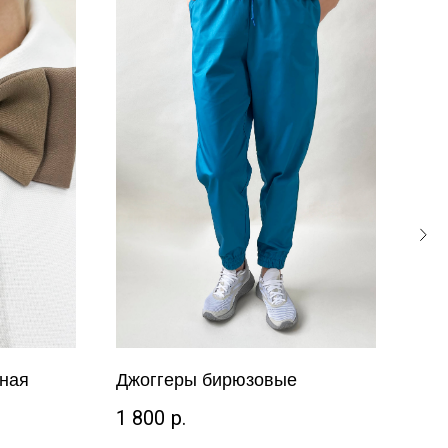
йная
Джоггеры бирюзовые
Кос
1 800
р.
2 6