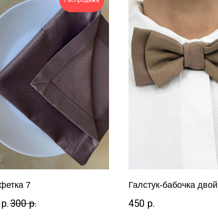
Распродажа
фетка 7
Галстук-бабочка дво
р.
300
р.
450
р.