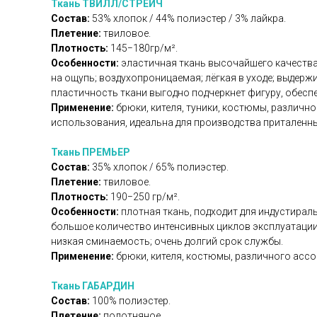
Ткань ТВИЛЛ/СТРЕЙЧ
Состав:
53% хлопок / 44% полиэстер / 3% лайкра.
Плетение:
твиловое.
Плотность:
145−180гр/м².
Особенности:
эластичная ткань высочайшего качества
на ощупь; воздухопроницаемая; лёгкая в уходе; выдержи
пластичность ткани выгодно подчеркнет фигуру, обесп
Применение:
брюки, кителя, туники, костюмы, различ
использования, идеальна для производства приталенны
Ткань ПРЕМЬЕР
Состав:
35% хлопок / 65% полиэстер.
Плетение:
твиловое.
Плотность:
190−250 гр/м².
Особенности:
плотная ткань, подходит для индустираль
большое количество интенсивных циклов эксплуатации и
низкая сминаемость; очень долгий срок службы.
Применение:
брюки, кителя, костюмы, различного асс
Ткань ГАБАРДИН
Состав:
100% полиэстер.
Плетение:
полотняное.