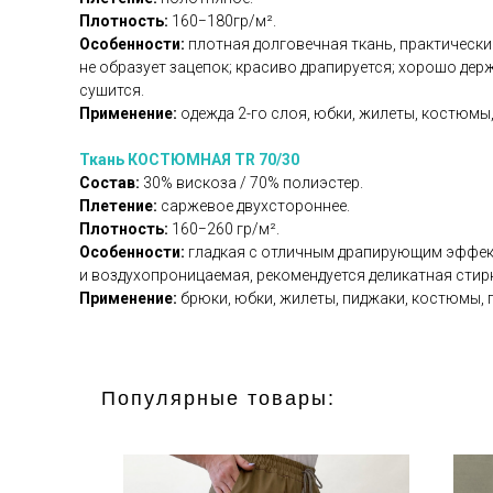
Плотность:
160−180гр/м².
Особенности:
плотная долговечная ткань, практически
не образует зацепок; красиво драпируется; хорошо дер
сушится.
Применение:
одежда 2-го слоя, юбки, жилеты, костюмы,
Ткань КОСТЮМНАЯ TR 70/30
Состав:
30% вискоза / 70% полиэстер.
Плетение:
саржевое двухстороннее.
Плотность:
160−260 гр/м².
Особенности:
гладкая с отличным драпирующим эффект
и воздухопроницаемая, рекомендуется деликатная стирка
Применение:
брюки, юбки, жилеты, пиджаки, костюмы, 
Популярные товары: