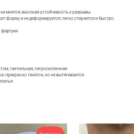
 не мнется; высокая устойчивость к разрывы;
жит форму и не деформируется; легко стирается и быстро
 фартуки.
ом; тактильная, гигроскопичная
; прекрасно тянется, но не вытягивается.
платья.