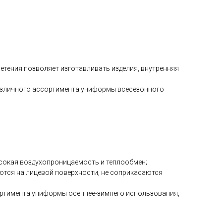
плетения позволяет изготавливать изделия, внутренняя
различного ассортимента униформы всесезонного
ысокая воздухопроницаемость и теплообмен;
ются на лицевой поверхности, не соприкасаются
ортимента униформы осеннее-зимнего использования,