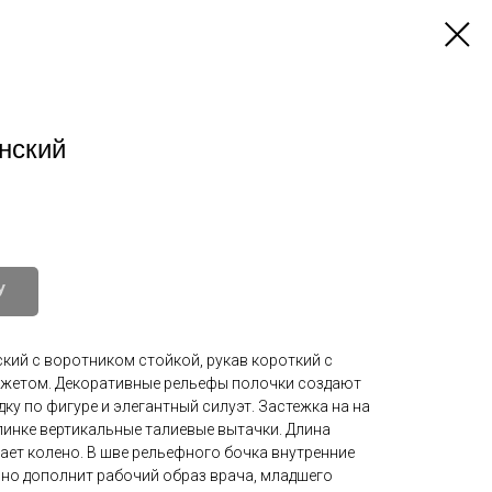
нский
У
кий с воротником стойкой, рукав короткий с
жетом. Декоративные рельефы полочки создают
ку по фигуре и элегантный силуэт. Застежка на на
пинке вертикальные талиевые вытачки. Длина
ает колено. В шве рельефного бочка внутренние
но дополнит рабочий образ врача, младшего