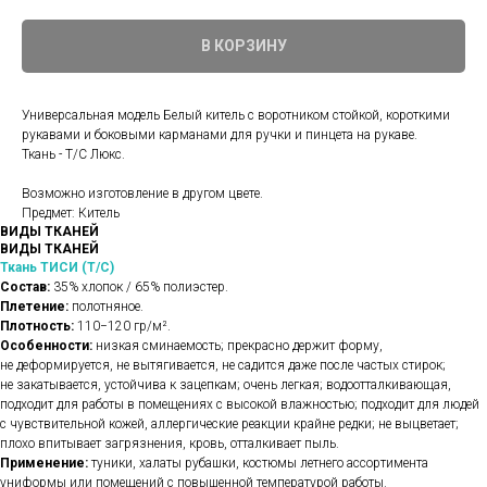
В КОРЗИНУ
Универсальная модель Белый китель с воротником стойкой, короткими
рукавами и боковыми карманами для ручки и пинцета на рукаве.
Ткань - Т/С Люкс.
Возможно изготовление в другом цвете.
Предмет: Китель
ВИДЫ ТКАНЕЙ
ВИДЫ ТКАНЕЙ
Ткань ТИСИ (Т/С)
Состав:
35% хлопок / 65% полиэстер.
Плетение:
полотняное.
Плотность:
110−120 гр/м².
Особенности:
низкая сминаемость; прекрасно держит форму,
не деформируется, не вытягивается, не садится даже после частых стирок;
не закатывается, устойчива к зацепкам; очень легкая; водоотталкивающая,
подходит для работы в помещениях с высокой влажностью; подходит для людей
с чувствительной кожей, аллергические реакции крайне редки; не выцветает;
плохо впитывает загрязнения, кровь, отталкивает пыль.
Применение:
туники, халаты рубашки, костюмы летнего ассортимента
униформы или помещений с повышенной температурой работы.