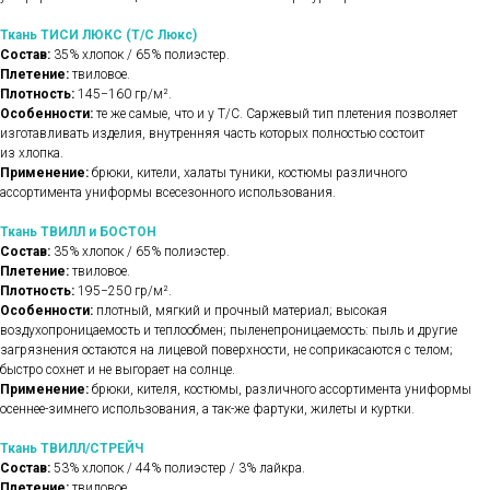
Ткань ТИСИ ЛЮКС (Т/С Люкс)
Состав:
35% хлопок / 65% полиэстер.
Плетение:
твиловое.
Плотность:
145−160 гр/м².
Особенности:
те же самые, что и у Т/С. Саржевый тип плетения позволяет
изготавливать изделия, внутренняя часть которых полностью состоит
из хлопка.
Применение:
брюки, кители, халаты туники, костюмы различного
ассортимента униформы всесезонного использования.
Ткань ТВИЛЛ и БОСТОН
Состав:
35% хлопок / 65% полиэстер.
Плетение:
твиловое.
Плотность:
195−250 гр/м².
Особенности:
плотный, мягкий и прочный материал; высокая
воздухопроницаемость и теплообмен; пыленепроницаемость: пыль и другие
загрязнения остаются на лицевой поверхности, не соприкасаются с телом;
быстро сохнет и не выгорает на солнце.
Применение:
брюки, кителя, костюмы, различного ассортимента униформы
осеннее-зимнего использования, а так-же фартуки, жилеты и куртки.
Ткань ТВИЛЛ/СТРЕЙЧ
Состав:
53% хлопок / 44% полиэстер / 3% лайкра.
Плетение:
твиловое.