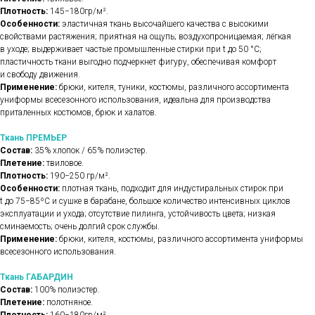
Плотность:
145−180гр/м².
Особенности:
эластичная ткань высочайшего качества с высокими
свойствами растяжения; приятная на ощупь; воздухопроницаемая; лёгкая
в уходе; выдерживает частые промышленные стирки при t до 50 °C;
пластичность ткани выгодно подчеркнет фигуру, обеспечивая комфорт
и свободу движения.
Применение:
брюки, кителя, туники, костюмы, различного ассортимента
униформы всесезонного использования, идеальна для производства
приталенных костюмов, брюк и халатов.
Ткань ПРЕМЬЕР
Состав:
35% хлопок / 65% полиэстер.
Плетение:
твиловое.
Плотность:
190−250 гр/м².
Особенности:
плотная ткань, подходит для индустиральных стирок при
t до 75−85ºС и сушке в барабане, большое количество интенсивных циклов
эксплуатации и ухода; отсутствие пилинга, устойчивость цвета; низкая
сминаемость; очень долгий срок службы.
Применение:
брюки, кителя, костюмы, различного ассортимента униформы
всесезонного использования.
Ткань ГАБАРДИН
Состав:
100% полиэстер.
Плетение:
полотняное.