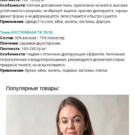
Плотность:
160−180гр/м².
Особенности:
плотная долговечная ткань, практически не мнется; высокая
устойчивость к разрывы; не образует зацепок; красиво драпируется; хорошо
держит форму и не деформируется; легко стирается и быстро сушится.
Применение:
одежда 2-го слоя, юбки, жилеты, костюмы, фартуки.
Ткань КОСТЮМНАЯ TR 70/30
Состав:
30% вискоза / 70% полиэстер.
Плетение:
саржевое двухстороннее.
Плотность:
160−260 гр/м².
Особенности:
гладкая с отличным драпирующим эффектом; тактильная,
гигроскопичная и воздухопроницаемая, рекомендуется деликатная стирка;
прекрасно тянется, но не вытягивается.
Применение:
брюки, юбки, жилеты, пиджаки, костюмы, платья.
Популярные товары: