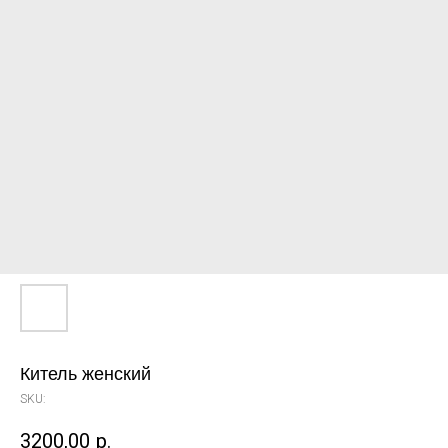
Китель женский
SKU:
3200,00
р.