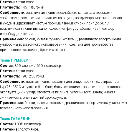
Плетение:
твиловое.
Плотность:
145−180гр/м².
Особенности:
эластичная ткань высочайшего качества с высокими
свойствами растяжения; приятная на ощупь; воздухопроницаемая; лёгкая
в уходе; выдерживает частые промышленные стирки при t до 50 °C;
пластичность ткани выгодно подчеркнет фигуру, обеспечивая комфорт
и свободу движения.
Применение:
брюки, кителя, туники, костюмы, различного ассортимента
униформы всесезонного использования, идеальна для производства
приталенных костюмов, брюк и халатов.
Ткань ПРЕМЬЕР
Состав:
35% хлопок / 65% полиэстер.
Плетение:
твиловое.
Плотность:
190−250 гр/м².
Особенности:
плотная ткань, подходит для индустиральных стирок при
t до 75−85ºС и сушке в барабане, большое количество интенсивных циклов
эксплуатации и ухода; отсутствие пилинга, устойчивость цвета; низкая
сминаемость; очень долгий срок службы.
Применение:
брюки, кителя, костюмы, различного ассортимента униформы
всесезонного использования.
Ткань ГАБАРДИН
Состав:
100% полиэстер.
Плетение:
полотняное.