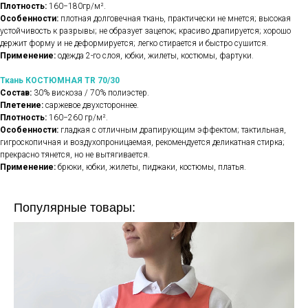
Плотность:
160−180гр/м².
Особенности:
плотная долговечная ткань, практически не мнется; высокая
устойчивость к разрывы; не образует зацепок; красиво драпируется; хорошо
держит форму и не деформируется; легко стирается и быстро сушится.
Применение:
одежда 2-го слоя, юбки, жилеты, костюмы, фартуки.
Ткань КОСТЮМНАЯ TR 70/30
Состав:
30% вискоза / 70% полиэстер.
Плетение:
саржевое двухстороннее.
Плотность:
160−260 гр/м².
Особенности:
гладкая с отличным драпирующим эффектом; тактильная,
гигроскопичная и воздухопроницаемая, рекомендуется деликатная стирка;
прекрасно тянется, но не вытягивается.
Применение:
брюки, юбки, жилеты, пиджаки, костюмы, платья.
Популярные товары: