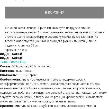
В КОРЗИНУ
Женский китель повара. Приталеный силуэт, по груди и спинке
вертикальные рельефы. Ассимертичная застежка с кнопками, котрастная
сточка в цвет кнопок по борту и воротнику-стойке, рукав длинный. На
левом рукаве двухсекционный карман для ручки и пинцета. Длинна
изделия по спинке 65 см.
Предмет: Китель
ВИДЫ ТКАНЕЙ
ВИДЫ ТКАНЕЙ
Ткань ТИСИ (Т/С)
Состав:
35% хлопок / 65% полиэстер.
Плетение:
полотняное.
Плотность:
110−120 гр/м².
Особенности:
низкая сминаемость; прекрасно держит форму,
не деформируется, не вытягивается, не садится даже после частых стирок;
не закатывается, устойчива к зацепкам; очень легкая; водоотталкивающая,
подходит для работы в помещениях с высокой влажностью; подходит для людей
с чувствительной кожей, аллергические реакции крайне редки; не выцветает;
плохо впитывает загрязнения, кровь, отталкивает пыль.
Применение:
туники, халаты рубашки, костюмы летнего ассортимента