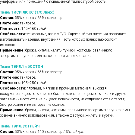
униформы или помещений с повышенной температурой работы.
Ткань ТИСИ ЛЮКС (Т/С Люкс)
Состав:
35% хлопок / 65% полиэстер.
Плетение:
твиловое.
Плотность:
145−160 гр/м².
Особенности:
те же самые, что и у Т/С. Саржевый тип плетения позволяет
изготавливать изделия, внутренняя часть которых полностью состоит
из хлопка.
Применение:
брюки, кители, халаты туники, костюмы различного
ассортимента униформы всесезонного использования.
Ткань ТВИЛЛ и БОСТОН
Состав:
35% хлопок / 65% полиэстер.
Плетение:
твиловое.
Плотность:
195−250 гр/м².
Особенности:
плотный, мягкий и прочный материал; высокая
воздухопроницаемость и теплообмен; пыленепроницаемость: пыль и другие
загрязнения остаются на лицевой поверхности, не соприкасаются с телом;
быстро сохнет и не выгорает на солнце.
Применение:
брюки, кителя, костюмы, различного ассортимента униформы
осеннее-зимнего использования, а так-же фартуки, жилеты и куртки.
Ткань ТВИЛЛ/СТРЕЙЧ
Состав:
53% хлопок / 44% полиэстер / 3% лайкра.