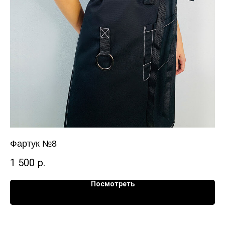
Фартук №8
Ша
1 500
р.
4
Посмотреть