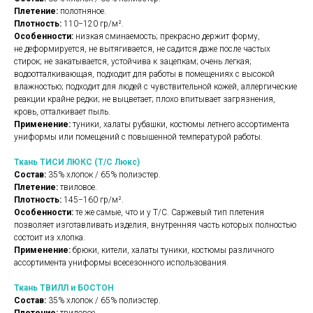
Плетение:
полотняное.
Плотность:
110−120 гр/м².
Особенности:
низкая сминаемость; прекрасно держит форму,
не деформируется, не вытягивается, не садится даже после частых
стирок; не закатывается, устойчива к зацепкам; очень легкая;
водоотталкивающая, подходит для работы в помещениях с высокой
влажностью; подходит для людей с чувствительной кожей, аллергические
реакции крайне редки; не выцветает; плохо впитывает загрязнения,
кровь, отталкивает пыль.
Применение:
туники, халаты рубашки, костюмы летнего ассортимента
униформы или помещений с повышенной температурой работы.
Ткань ТИСИ ЛЮКС (Т/С Люкс)
Состав:
35% хлопок / 65% полиэстер.
Плетение:
твиловое.
Плотность:
145−160 гр/м².
Особенности:
те же самые, что и у Т/С. Саржевый тип плетения
позволяет изготавливать изделия, внутренняя часть которых полностью
состоит из хлопка.
Применение:
брюки, кители, халаты туники, костюмы различного
ассортимента униформы всесезонного использования.
Ткань ТВИЛЛ и БОСТОН
Состав:
35% хлопок / 65% полиэстер.
Плетение:
твиловое.