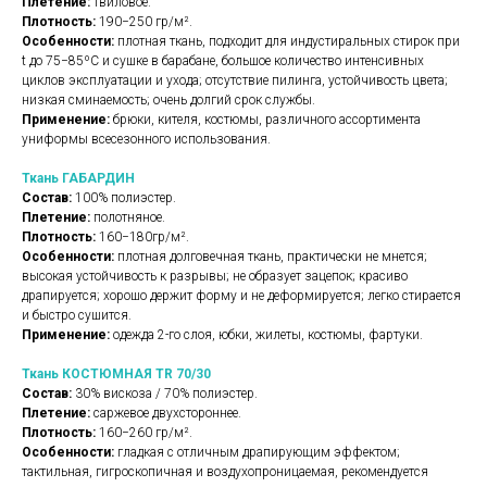
Плетение:
твиловое.
Плотность:
190−250 гр/м².
Особенности:
плотная ткань, подходит для индустиральных стирок при
t до 75−85ºС и сушке в барабане, большое количество интенсивных
циклов эксплуатации и ухода; отсутствие пилинга, устойчивость цвета;
низкая сминаемость; очень долгий срок службы.
Применение:
брюки, кителя, костюмы, различного ассортимента
униформы всесезонного использования.
Ткань ГАБАРДИН
Состав:
100% полиэстер.
Плетение:
полотняное.
Плотность:
160−180гр/м².
Особенности:
плотная долговечная ткань, практически не мнется;
высокая устойчивость к разрывы; не образует зацепок; красиво
драпируется; хорошо держит форму и не деформируется; легко стирается
и быстро сушится.
Применение:
одежда 2-го слоя, юбки, жилеты, костюмы, фартуки.
Ткань КОСТЮМНАЯ TR 70/30
Состав:
30% вискоза / 70% полиэстер.
Плетение:
саржевое двухстороннее.
Плотность:
160−260 гр/м².
Особенности:
гладкая с отличным драпирующим эффектом;
тактильная, гигроскопичная и воздухопроницаемая, рекомендуется