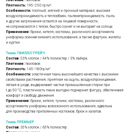
Плотность:
195−250 гр/м².
Особенности:
плотный, мягкий и прочный материал; высокая
воздухопроницаемость и теплообмен; пыленепроницаемость: пыль
и другие загрязнения остаются на лицевой поверхности,
не соприкасаются с телом; быстро сохнет и не выгорает на солнце.
Применение:
брюки, кителя, костюмы, различного ассортимента
униформы осеннее-зимнего использования, а так-же фартуки, жилеты
и куртки.
Ткань ТВИЛЛ/СТРЕЙЧ
Состав:
53% хлопок / 44% полиэстер / 3% лайкра.
Плетение:
твиловое.
Плотность:
145−180гр/м².
Особенности:
эластичная ткань высочайшего качества с высокими
свойствами растяжения; приятная на ощупь; воздухопроницаемая;
лёгкая в уходе; выдерживает частые промышленные стирки при
t до 50 °C; пластичность ткани выгодно подчеркнет фигуру, обеспечивая
комфорт и свободу движения.
Применение:
брюки, кителя, туники, костюмы, различного
ассортимента униформы всесезонного использования, идеальна
для производства приталенных костюмов, брюк и халатов.
Ткань ПРЕМЬЕР
Состав:
35% хлопок / 65% полиэстер.