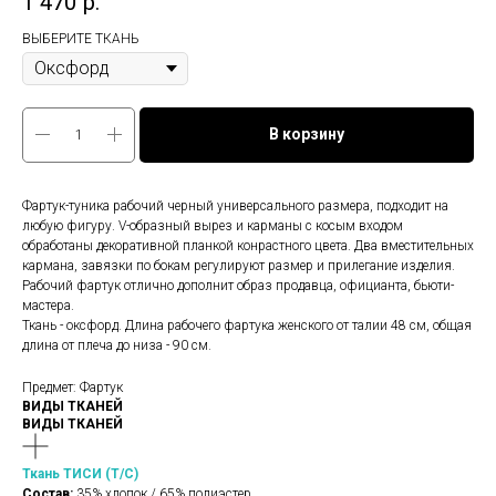
1 470
р.
ВЫБЕРИТЕ ТКАНЬ
В корзину
Фартук-туника рабочий черный универсального размера, подходит на
любую фигуру. V-образный вырез и карманы с косым входом
обработаны декоративной планкой конрастного цвета. Два вместительных
кармана, завязки по бокам регулируют размер и прилегание изделия.
Рабочий фартук отлично дополнит образ продавца, официанта, бьюти-
мастера.
Ткань - оксфорд. Длина рабочего фартука женского от талии 48 см, общая
длина от плеча до низа - 90 см.
Предмет: Фартук
ВИДЫ ТКАНЕЙ
ВИДЫ ТКАНЕЙ
Ткань ТИСИ (Т/С)
Состав:
35% хлопок / 65% полиэстер.