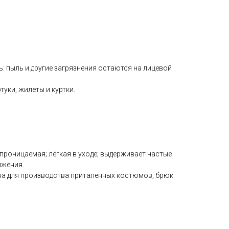
 пыль и другие загрязнения остаются на лицевой
уки, жилеты и куртки.
роницаемая; лёгкая в уходе; выдерживает частые
ижения.
на для производства приталенных костюмов, брюк