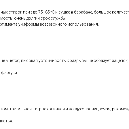
ных стирок при t до 75−85ºС и сушке в барабане, большое количес
емость; очень долгий срок службы.
ортимента униформы всесезонного использования.
 не мнется; высокая устойчивость к разрывы; не образует зацепок
 фартуки.
м; тактильная, гигроскопичная и воздухопроницаемая, рекоменду
платья.