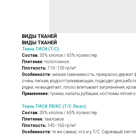
ВИДЫ ТКАНЕЙ
ВИДЫ ТКАНЕЙ
Ткань ТИСИ (Т/С)
Состав:
35% хлопок / 65% полиэстер.
Плетение:
полотняное.
Плотность:
110−120 гр/м².
Особенности:
низкая сминаемость; прекрасно держит фо
очень легкая; водоотталкивающая, подходит для работ
редки; не выцветает; плохо впитывает загрязнения, кров
Применение:
туники, халаты рубашки, костюмы летнег
Ткань ТИСИ ЛЮКС (Т/С Люкс)
Состав:
35% хлопок / 65% полиэстер.
Плетение:
твиловое.
Плотность:
145−160 гр/м².
Особенности:
те же самые, что и у Т/С. Саржевый тип 