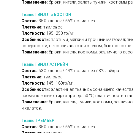
Применение:
брюки, кители, халаты туники, костюмы 
Ткань ТВИЛЛ и БОСТОН
Состав:
35% хлопок / 65% полиэстер.
Плетение:
твиловое.
Плотность:
195−250 гр/м².
Особенности:
плотный, мягкий и прочный материал; вы
поверхности, не соприкасаются с телом; быстро сохнет 
Применение:
брюки, кителя, костюмы, различного ассо
Ткань ТВИЛЛ/СТРЕЙЧ
Состав:
53% хлопок / 44% полиэстер / 3% лайкра.
Плетение:
твиловое.
Плотность:
145−180гр/м².
Особенности:
эластичная ткань высочайшего качества 
промышленные стирки при t до 50 °C; пластичность тка
Применение:
брюки, кителя, туники, костюмы, различ
и халатов.
Ткань ПРЕМЬЕР
Состав:
35% хлопок / 65% полиэстер.