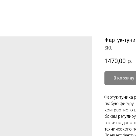
Фартук-туни
SKU:
1470,00
р.
В корзину
Фартук-туника 
любую фигуру. 
контрастного ц
бокам регулиру
отлично дополн
технического п
Предмет: Фарту