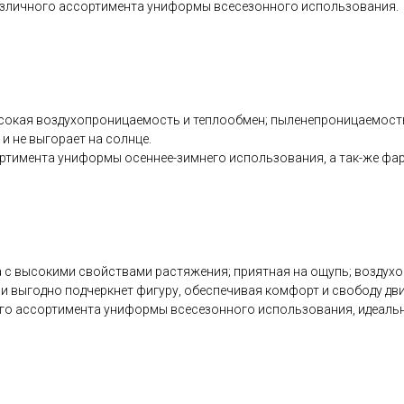
различного ассортимента униформы всесезонного использования.
сокая воздухопроницаемость и теплообмен; пыленепроницаемость:
и не выгорает на солнце.
ртимента униформы осеннее-зимнего использования, а так-же фарт
с высокими свойствами растяжения; приятная на ощупь; воздухоп
ни выгодно подчеркнет фигуру, обеспечивая комфорт и свободу дв
ного ассортимента униформы всесезонного использования, идеаль