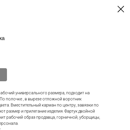
ка
рабочий универсального размера, подходит на
По полочке , в вырезе отложной воротник
вета. Вместительный карман по центру, завязки по
ют размер и прилегание изделия. Фартук двойной
ит рабочий образ продавца, горничной, уборщицы,
ерсонала.
к