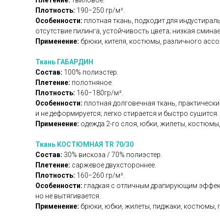
Плетение:
твиловое.
Плотность:
190−250 гр/м².
Особенности:
плотная ткань, подходит для индустираль
отсутствие пилинга, устойчивость цвета; низкая смина
Применение:
брюки, кителя, костюмы, различного асс
Ткань ГАБАРДИН
Состав:
100% полиэстер.
Плетение:
полотняное.
Плотность:
160−180гр/м².
Особенности:
плотная долговечная ткань, практически
и не деформируется; легко стирается и быстро сушится.
Применение:
одежда 2-го слоя, юбки, жилеты, костюмы,
Ткань КОСТЮМНАЯ TR 70/30
Состав:
30% вискоза / 70% полиэстер.
Плетение:
саржевое двухстороннее.
Плотность:
160−260 гр/м².
Особенности:
гладкая с отличным драпирующим эффекто
но не вытягивается.
Применение:
брюки, юбки, жилеты, пиджаки, костюмы, 