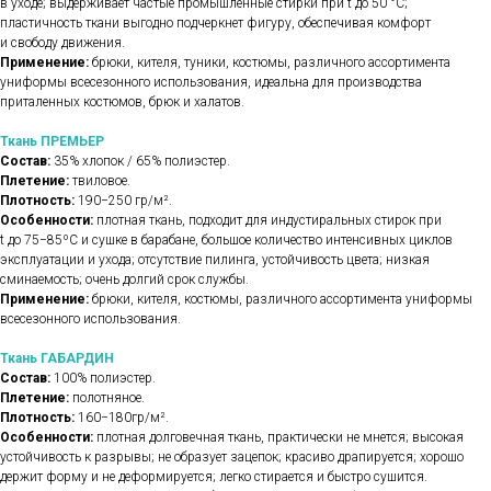
в уходе; выдерживает частые промышленные стирки при t до 50 °C;
пластичность ткани выгодно подчеркнет фигуру, обеспечивая комфорт
и свободу движения.
Применение:
брюки, кителя, туники, костюмы, различного ассортимента
униформы всесезонного использования, идеальна для производства
приталенных костюмов, брюк и халатов.
Ткань ПРЕМЬЕР
Состав:
35% хлопок / 65% полиэстер.
Плетение:
твиловое.
Плотность:
190−250 гр/м².
Особенности:
плотная ткань, подходит для индустиральных стирок при
t до 75−85ºС и сушке в барабане, большое количество интенсивных циклов
эксплуатации и ухода; отсутствие пилинга, устойчивость цвета; низкая
сминаемость; очень долгий срок службы.
Применение:
брюки, кителя, костюмы, различного ассортимента униформы
всесезонного использования.
Ткань ГАБАРДИН
Состав:
100% полиэстер.
Плетение:
полотняное.
Плотность:
160−180гр/м².
Особенности:
плотная долговечная ткань, практически не мнется; высокая
устойчивость к разрывы; не образует зацепок; красиво драпируется; хорошо
держит форму и не деформируется; легко стирается и быстро сушится.