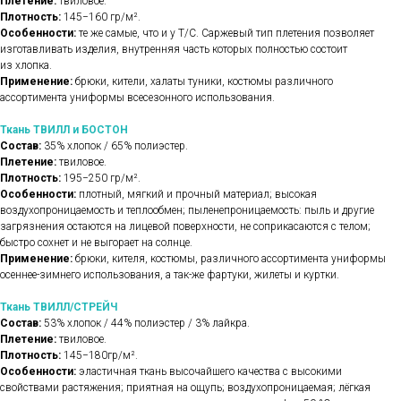
Плетение:
твиловое.
Плотность:
145−160 гр/м².
Особенности:
те же самые, что и у Т/С. Саржевый тип плетения позволяет
изготавливать изделия, внутренняя часть которых полностью состоит
из хлопка.
Применение:
брюки, кители, халаты туники, костюмы различного
ассортимента униформы всесезонного использования.
Ткань ТВИЛЛ и БОСТОН
Состав:
35% хлопок / 65% полиэстер.
Плетение:
твиловое.
Плотность:
195−250 гр/м².
Особенности:
плотный, мягкий и прочный материал; высокая
воздухопроницаемость и теплообмен; пыленепроницаемость: пыль и другие
загрязнения остаются на лицевой поверхности, не соприкасаются с телом;
быстро сохнет и не выгорает на солнце.
Применение:
брюки, кителя, костюмы, различного ассортимента униформы
осеннее-зимнего использования, а так-же фартуки, жилеты и куртки.
Ткань ТВИЛЛ/СТРЕЙЧ
Состав:
53% хлопок / 44% полиэстер / 3% лайкра.
Плетение:
твиловое.
Плотность:
145−180гр/м².
Особенности:
эластичная ткань высочайшего качества с высокими
свойствами растяжения; приятная на ощупь; воздухопроницаемая; лёгкая