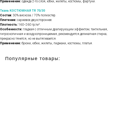
Применение:
одежда 2-го слоя, юбки, жилеты, костюмы, фартуки.
Ткань КОСТЮМНАЯ TR 70/30
Состав:
30% вискоза / 70% полиэстер.
Плетение:
саржевое двухстороннее.
Плотность:
160−260 гр/м².
Особенности:
гладкая с отличным драпирующим эффектом; тактильная,
гигроскопичная и воздухопроницаемая, рекомендуется деликатная стирка;
прекрасно тянется, но не вытягивается.
Применение:
брюки, юбки, жилеты, пиджаки, костюмы, платья.
Популярные товары: