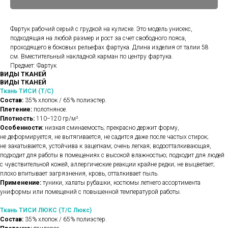
Фартук рабочий серый с грудкой на кулиске. Это модель унисекс,
подходящая на любой размер и рост за счет свободного пояса,
проходящего в боковых рельефах фартука. Длина изделия от талии 58
см. Вместительный накладной карман по центру фартука.
Предмет: Фартук
ВИДЫ ТКАНЕЙ
ВИДЫ ТКАНЕЙ
Ткань ТИСИ (Т/С)
Состав:
35% хлопок / 65% полиэстер.
Плетение:
полотняное.
Плотность:
110−120 гр/м².
Особенности:
низкая сминаемость; прекрасно держит форму,
не деформируется, не вытягивается, не садится даже после частых стирок;
не закатывается, устойчива к зацепкам; очень легкая; водоотталкивающая,
подходит для работы в помещениях с высокой влажностью; подходит для людей
с чувствительной кожей, аллергические реакции крайне редки; не выцветает;
плохо впитывает загрязнения, кровь, отталкивает пыль.
Применение:
туники, халаты рубашки, костюмы летнего ассортимента
униформы или помещений с повышенной температурой работы.
Ткань ТИСИ ЛЮКС (Т/С Люкс)
Состав:
35% хлопок / 65% полиэстер.