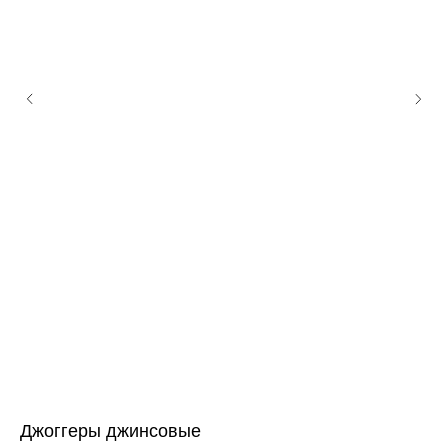
Джоггеры джинсовые
Фа