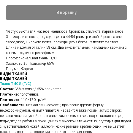
В корзину
Фартук Бьюти для мастера маникюра, бровиста, стилиста, парикмахера.
Эта модель женская, подходящая на 44-54 размер и любой рост за счет
свободного, широкого пояса, проходящего в боковых петлях фартука.
Длина изделия от талии 58 см. Два вместительных, накладных кармана с
косым входом по рельефным.
Профессиональная ткань - Т/С.
Хлопок 35% / Полиэстер 65%.
Предмет: Фартук
ВИДЫ ТКАНЕЙ
ВИДЫ ТКАНЕЙ
Ткань ТИСИ (Т/С)
Состав:
35% хлопок / 65% полиэстер.
Плетение:
полотняное.
Плотность:
110−120 гр/м².
Особенности:
низкая сминаемость; прекрасно держит форму,
не деформируется, не вытягивается, не садится даже после частых стирок;
не закатывается, устойчива к зацепкам; очень легкая; водоотталкивающая,
подходит для работы в помещениях с высокой влажностью; подходит для людей
с чувствительной кожей, аллергические реакции крайне редки; не выцветает;
плохо впитывает загрязнения, кровь, отталкивает пыль.