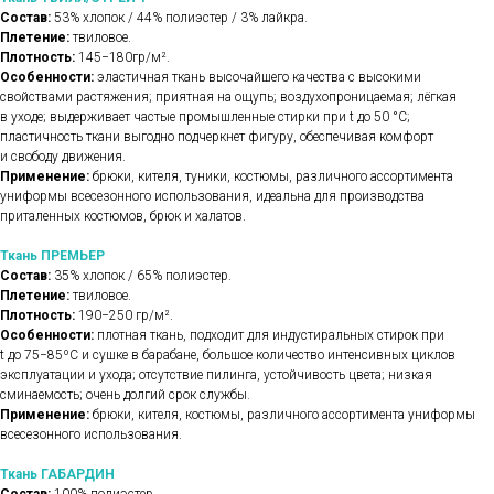
Состав:
53% хлопок / 44% полиэстер / 3% лайкра.
Плетение:
твиловое.
Плотность:
145−180гр/м².
Особенности:
эластичная ткань высочайшего качества с высокими
свойствами растяжения; приятная на ощупь; воздухопроницаемая; лёгкая
в уходе; выдерживает частые промышленные стирки при t до 50 °C;
пластичность ткани выгодно подчеркнет фигуру, обеспечивая комфорт
и свободу движения.
Применение:
брюки, кителя, туники, костюмы, различного ассортимента
униформы всесезонного использования, идеальна для производства
приталенных костюмов, брюк и халатов.
Ткань ПРЕМЬЕР
Состав:
35% хлопок / 65% полиэстер.
Плетение:
твиловое.
Плотность:
190−250 гр/м².
Особенности:
плотная ткань, подходит для индустиральных стирок при
t до 75−85ºС и сушке в барабане, большое количество интенсивных циклов
эксплуатации и ухода; отсутствие пилинга, устойчивость цвета; низкая
сминаемость; очень долгий срок службы.
Применение:
брюки, кителя, костюмы, различного ассортимента униформы
всесезонного использования.
Ткань ГАБАРДИН