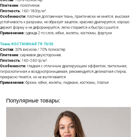
Состав:
100% полиэстер.
Плетение:
полотняное.
Плотность:
160−180гр/м².
Особенности:
плотная долговечная ткань, практически не мнется; высокая
устойчивость к разрывы; не образует зацепок; красиво драпируется; хорошо
держит форму и не деформируется; легко стирается и быстро сушится.
Применение:
одежда 2-го слоя, юбки, жилеты, костюмы, фартуки.
Ткань КОСТЮМНАЯ TR 70/30
Состав:
30% вискоза / 70% полиэстер.
Плетение:
саржевое двухстороннее.
Плотность:
160−260 гр/м².
Особенности:
гладкая с отличным драпирующим эффектом; тактильная,
гигроскопичная и воздухопроницаемая, рекомендуется деликатная стирка;
прекрасно тянется, но не вытягивается.
Применение:
брюки, юбки, жилеты, пиджаки, костюмы, платья.
Популярные товары: