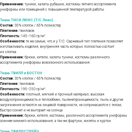
Применение:
туники, халаты рубашки, костюмы летнего ассортимента
униформы или помещений с повышенной температурой работы.
Ткань ТИСИ ЛЮКС (Т/С Люкс)
Состав:
35% хлопок / 65% полиэстер.
Плетение:
твиловое.
Плотность:
145−160 гр/м².
Особенности:
те же самые, что и у Т/С. Саржевый тип плетения позволяет
изготавливать изделия, внутренняя часть которых полностью состоит
из хлопка.
Применение:
брюки, кители, халаты туники, костюмы различного
ассортимента униформы всесезонного использования.
Ткань ТВИЛЛ и БОСТОН
Состав:
35% хлопок / 65% полиэстер.
Плетение:
твиловое.
Плотность:
195−250 гр/м².
Особенности:
плотный, мягкий и прочный материал; высокая
воздухопроницаемость и теплообмен; пыленепроницаемость: пыль и другие
загрязнения остаются на лицевой поверхности, не соприкасаются с телом;
быстро сохнет и не выгорает на солнце.
Применение:
брюки, кителя, костюмы, различного ассортимента униформы
осеннее-зимнего использования, а так-же фартуки, жилеты и куртки.
Ткань ТВИЛЛ/СТРЕЙЧ