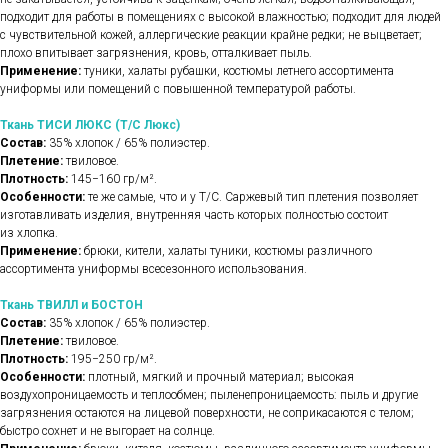
подходит для работы в помещениях с высокой влажностью; подходит для людей
с чувствительной кожей, аллергические реакции крайне редки; не выцветает;
плохо впитывает загрязнения, кровь, отталкивает пыль.
Применение:
туники, халаты рубашки, костюмы летнего ассортимента
униформы или помещений с повышенной температурой работы.
Ткань ТИСИ ЛЮКС (Т/С Люкс)
Состав:
35% хлопок / 65% полиэстер.
Плетение:
твиловое.
Плотность:
145−160 гр/м².
Особенности:
те же самые, что и у Т/С. Саржевый тип плетения позволяет
изготавливать изделия, внутренняя часть которых полностью состоит
из хлопка.
Применение:
брюки, кители, халаты туники, костюмы различного
ассортимента униформы всесезонного использования.
Ткань ТВИЛЛ и БОСТОН
Состав:
35% хлопок / 65% полиэстер.
Плетение:
твиловое.
Плотность:
195−250 гр/м².
Особенности:
плотный, мягкий и прочный материал; высокая
воздухопроницаемость и теплообмен; пыленепроницаемость: пыль и другие
загрязнения остаются на лицевой поверхности, не соприкасаются с телом;
быстро сохнет и не выгорает на солнце.