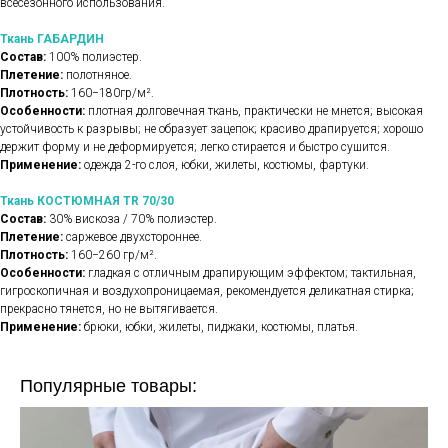
всесезонного использования.
Ткань ГАБАРДИН
Состав:
100% полиэстер.
Плетение:
полотняное.
Плотность:
160−180гр/м².
Особенности:
плотная долговечная ткань, практически не мнется; высокая
устойчивость к разрывы; не образует зацепок; красиво драпируется; хорошо
держит форму и не деформируется; легко стирается и быстро сушится.
Применение:
одежда 2-го слоя, юбки, жилеты, костюмы, фартуки.
Ткань КОСТЮМНАЯ TR 70/30
Состав:
30% вискоза / 70% полиэстер.
Плетение:
саржевое двухстороннее.
Плотность:
160−260 гр/м².
Особенности:
гладкая с отличным драпирующим эффектом; тактильная,
гигроскопичная и воздухопроницаемая, рекомендуется деликатная стирка;
прекрасно тянется, но не вытягивается.
Применение:
брюки, юбки, жилеты, пиджаки, костюмы, платья.
Популярные товары: