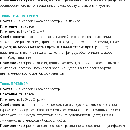
Применение:
брюки, кителя, костюмы, различного ассортимента униформы
осеннее-зимнего использования, а так-же фартуки, жилеты и куртки.
Ткань ТВИЛЛ/СТРЕЙЧ
Состав:
53% хлопок / 44% полиэстер / 3% лайкра.
Плетение:
твиловое.
Плотность:
145−180гр/м².
Особенности:
эластичная ткань высочайшего качества с высокими
свойствами растяжения; приятная на ощупь; воздухопроницаемая; лёгкая
в уходе; выдерживает частые промышленные стирки при t до 50 °C;
пластичность ткани выгодно подчеркнет фигуру, обеспечивая комфорт
и свободу движения.
Применение:
брюки, кителя, туники, костюмы, различного ассортимента
униформы всесезонного использования, идеальна для производства
приталенных костюмов, брюк и халатов.
Ткань ПРЕМЬЕР
Состав:
35% хлопок / 65% полиэстер.
Плетение:
твиловое.
Плотность:
190−250 гр/м².
Особенности:
плотная ткань, подходит для индустиральных стирок при
t до 75−85ºС и сушке в барабане, большое количество интенсивных циклов
эксплуатации и ухода; отсутствие пилинга, устойчивость цвета; низкая
сминаемость; очень долгий срок службы.
Применение:
брюки, кителя, костюмы, различного ассортимента униформы