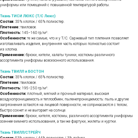
униформы или помещений с повышенной температурой работы.
Ткань ТИСИ ЛЮКС (Т/С Люкс)
Состав:
35% хлопок / 65% полиэстер.
Плетение:
твиловое.
Плотность:
145−160 гр/м².
Особенности:
те же самые, что и у Т/С. Саржевый тип плетения позволяет
изготавливать изделия, внутренняя часть которых полностью состоит
из хлопка.
Применение:
брюки, кители, халаты туники, костюмы различного
ассортимента униформы всесезонного использования.
Ткань ТВИЛЛ и БОСТОН
Состав:
35% хлопок / 65% полиэстер.
Плетение:
твиловое.
Плотность:
195−250 гр/м².
Особенности:
плотный, мягкий и прочный материал; высокая
воздухопроницаемость и теплообмен; пыленепроницаемость: пыль и другие
загрязнения остаются на лицевой поверхности, не соприкасаются с телом;
быстро сохнет и не выгорает на солнце.
Применение:
брюки, кителя, костюмы, различного ассортимента униформы
осеннее-зимнего использования, а так-же фартуки, жилеты и куртки.
Ткань ТВИЛЛ/СТРЕЙЧ