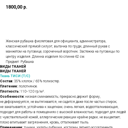
1800,00
р.
В корзину
Женская рубашка фиолетовая для официанта, администратора,
классический прямой силуэт, вытачка по груди, длинный рукав с
манжетом на пуговице, сорочечный воротник. Застежка на пуговицы по
центру изделия. Длинна изделия по спинке 62 см.
Предмет: Рубашка
ВИДЫ ТКАНЕЙ
ВИДЫ ТКАНЕЙ
Ткань ТИСИ (Т/С)
Состав:
35% хлопок / 65% полиэстер.
Плетение:
полотняное.
Плотность:
110−120 гр/м².
Особенности:
низкая сминаемость; прекрасно держит форму,
не деформируется, не вытягивается, не садится даже после частых стирок;
не закатывается, устойчива к зацепкам; очень легкая; водоотталкивающая,
подходит для работы в помещениях с высокой влажностью; подходит для людей
с чувствительной кожей, аллергические реакции крайне редки; не выцветает;
плохо впитывает загрязнения, кровь, отталкивает пыль.
Применение:
туники, халаты рубашки, костюмы летнего ассортимента