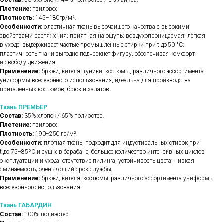
Состав:
53% хлопок / 44% полиэстер / 3% лайкра.
Плетение:
твиловое.
Плотность:
145−180гр/м².
Особенности:
эластичная ткань высочайшего качества с высокими
свойствами растяжения; приятная на ощупь; воздухопроницаемая; лёгкая
в уходе; выдерживает частые промышленные стирки при t до 50 °C;
пластичность ткани выгодно подчеркнет фигуру, обеспечивая комфорт
и свободу движения.
Применение:
брюки, кителя, туники, костюмы, различного ассортимента
униформы всесезонного использования, идеальна для производства
приталенных костюмов, брюк и халатов.
Ткань ПРЕМЬЕР
Состав:
35% хлопок / 65% полиэстер.
Плетение:
твиловое.
Плотность:
190−250 гр/м².
Особенности:
плотная ткань, подходит для индустиральных стирок при
t до 75−85ºС и сушке в барабане, большое количество интенсивных циклов
эксплуатации и ухода; отсутствие пилинга, устойчивость цвета; низкая
сминаемость; очень долгий срок службы.
Применение:
брюки, кителя, костюмы, различного ассортимента униформы
всесезонного использования.
Ткань ГАБАРДИН
Состав:
100% полиэстер.