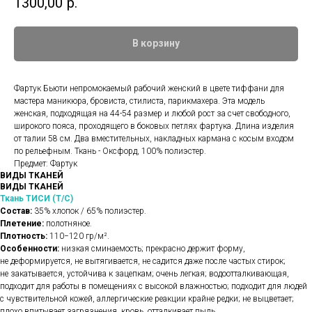
1300,00
р.
В корзину
Фартук Бьюти непромокаемый рабочий женский в цвете тиффани для
мастера маникюра, бровиста, стилиста, парикмахера. Эта модель
женская, подходящая на 44-54 размер и любой рост за счет свободного,
широкого пояса, проходящего в боковых петлях фартука. Длина изделия
от талии 58 см. Два вместительных, накладных кармана с косым входом
по рельефным. Ткань - Оксфорд, 100% полиэстер.
Предмет: Фартук
ВИДЫ ТКАНЕЙ
ВИДЫ ТКАНЕЙ
Ткань ТИСИ (Т/С)
Состав:
35% хлопок / 65% полиэстер.
Плетение:
полотняное.
Плотность:
110−120 гр/м².
Особенности:
низкая сминаемость; прекрасно держит форму,
не деформируется, не вытягивается, не садится даже после частых стирок;
не закатывается, устойчива к зацепкам; очень легкая; водоотталкивающая,
подходит для работы в помещениях с высокой влажностью; подходит для людей
с чувствительной кожей, аллергические реакции крайне редки; не выцветает;
плохо впитывает загрязнения, кровь, отталкивает пыль.