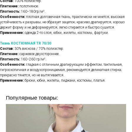
Состав:
100% полиэстер.
Плетение:
полотняное.
Плотность:
160−180гр/м².
Особенности:
плотная долговечная ткань, практически не мнется; высокая
устойчивость к разрывы; не образует зацепок; красиво драпируется; хорошо
держит форму и не деформируется; легко стирается и быстро сушится.
Применение:
одежда 2-го слоя, юбки, жилеты, костюмы, фартуки.
Ткань КОСТЮМНАЯ TR 70/30
Состав:
30% вискоза / 70% полиэстер.
Плетение:
саржевое двухстороннее.
Плотность:
160−260 гр/м².
Особенности:
гладкая с отличным драпирующим эффектом; тактильная,
гигроскопичная и воздухопроницаемая, рекомендуется деликатная стирка;
прекрасно тянется, но не вытягивается.
Применение:
брюки, юбки, жилеты, пиджаки, костюмы, платья.
Популярные товары: