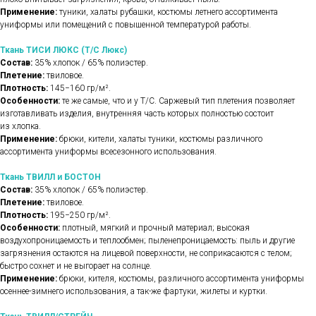
Применение:
туники, халаты рубашки, костюмы летнего ассортимента
униформы или помещений с повышенной температурой работы.
Ткань ТИСИ ЛЮКС (Т/С Люкс)
Состав:
35% хлопок / 65% полиэстер.
Плетение:
твиловое.
Плотность:
145−160 гр/м².
Особенности:
те же самые, что и у Т/С. Саржевый тип плетения позволяет
изготавливать изделия, внутренняя часть которых полностью состоит
из хлопка.
Применение:
брюки, кители, халаты туники, костюмы различного
ассортимента униформы всесезонного использования.
Ткань ТВИЛЛ и БОСТОН
Состав:
35% хлопок / 65% полиэстер.
Плетение:
твиловое.
Плотность:
195−250 гр/м².
Особенности:
плотный, мягкий и прочный материал; высокая
воздухопроницаемость и теплообмен; пыленепроницаемость: пыль и другие
загрязнения остаются на лицевой поверхности, не соприкасаются с телом;
быстро сохнет и не выгорает на солнце.
Применение:
брюки, кителя, костюмы, различного ассортимента униформы
осеннее-зимнего использования, а так-же фартуки, жилеты и куртки.