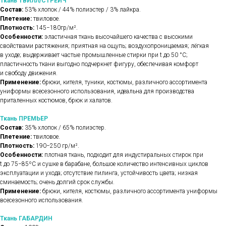
Ткань ТВИЛЛ/СТРЕЙЧ
Состав:
53% хлопок / 44% полиэстер / 3% лайкра.
Плетение:
твиловое.
Плотность:
145−180гр/м².
Особенности:
эластичная ткань высочайшего качества с высокими
свойствами растяжения; приятная на ощупь; воздухопроницаемая; лёгкая
в уходе; выдерживает частые промышленные стирки при t до 50 °C;
пластичность ткани выгодно подчеркнет фигуру, обеспечивая комфорт
и свободу движения.
Применение:
брюки, кителя, туники, костюмы, различного ассортимента
униформы всесезонного использования, идеальна для производства
приталенных костюмов, брюк и халатов.
Ткань ПРЕМЬЕР
Состав:
35% хлопок / 65% полиэстер.
Плетение:
твиловое.
Плотность:
190−250 гр/м².
Особенности:
плотная ткань, подходит для индустиральных стирок при
t до 75−85ºС и сушке в барабане, большое количество интенсивных циклов
эксплуатации и ухода; отсутствие пилинга, устойчивость цвета; низкая
сминаемость; очень долгий срок службы.
Применение:
брюки, кителя, костюмы, различного ассортимента униформы
всесезонного использования.
Ткань ГАБАРДИН