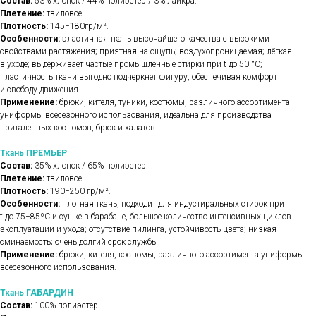
Состав:
53% хлопок / 44% полиэстер / 3% лайкра.
Плетение:
твиловое.
Плотность:
145−180гр/м².
Особенности:
эластичная ткань высочайшего качества с высокими
свойствами растяжения; приятная на ощупь; воздухопроницаемая; лёгкая
в уходе; выдерживает частые промышленные стирки при t до 50 °C;
пластичность ткани выгодно подчеркнет фигуру, обеспечивая комфорт
и свободу движения.
Применение:
брюки, кителя, туники, костюмы, различного ассортимента
униформы всесезонного использования, идеальна для производства
приталенных костюмов, брюк и халатов.
Ткань ПРЕМЬЕР
Состав:
35% хлопок / 65% полиэстер.
Плетение:
твиловое.
Плотность:
190−250 гр/м².
Особенности:
плотная ткань, подходит для индустиральных стирок при
t до 75−85ºС и сушке в барабане, большое количество интенсивных циклов
эксплуатации и ухода; отсутствие пилинга, устойчивость цвета; низкая
сминаемость; очень долгий срок службы.
Применение:
брюки, кителя, костюмы, различного ассортимента униформы
всесезонного использования.
Ткань ГАБАРДИН
Состав:
100% полиэстер.