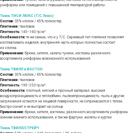
униформы или помещений с повышенной температурой работы.
Ткань ТИСИ ЛЮКС (Т/С Люкс)
Состав:
35% хлопок / 65% полиэстер.
Плетение:
твиловое.
Плотность:
145−160 гр/м².
Особенности:
те же самые, что и у Т/С. Саржевый тип плетения позволяет
изготавливать изделия, внутренняя часть которых полностью состоит
из хлопка.
Применение:
брюки, кители, халаты туники, костюмы различного
ассортимента униформы всесезонного использования.
Ткань ТВИЛЛ и БОСТОН
Состав:
35% хлопок / 65% полиэстер.
Плетение:
твиловое.
Плотность:
195−250 гр/м².
Особенности:
плотный, мягкий и прочный материал; высокая
воздухопроницаемость и теплообмен; пыленепроницаемость: пыль и другие
загрязнения остаются на лицевой поверхности, не соприкасаются с телом;
быстро сохнет и не выгорает на солнце.
Применение:
брюки, кителя, костюмы, различного ассортимента униформы
осеннее-зимнего использования, а так-же фартуки, жилеты и куртки.
Ткань ТВИЛЛ/СТРЕЙЧ