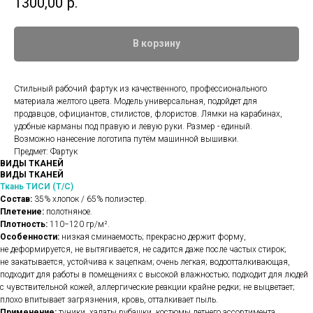
1300,00
р.
В корзину
Стильный рабочий фартук из качественного, профессионального
материала желтого цвета. Модель универсальная, подойдет для
продавцов, официантов, стилистов, флористов. Лямки на карабинах,
удобные карманы под правую и левую руки. Размер - единый.
Возможно нанесение логотипа путём машинной вышивки.
Предмет: Фартук
ВИДЫ ТКАНЕЙ
ВИДЫ ТКАНЕЙ
Ткань ТИСИ (Т/С)
Состав:
35% хлопок / 65% полиэстер.
Плетение:
полотняное.
Плотность:
110−120 гр/м².
Особенности:
низкая сминаемость; прекрасно держит форму,
не деформируется, не вытягивается, не садится даже после частых стирок;
не закатывается, устойчива к зацепкам; очень легкая; водоотталкивающая,
подходит для работы в помещениях с высокой влажностью; подходит для людей
с чувствительной кожей, аллергические реакции крайне редки; не выцветает;
плохо впитывает загрязнения, кровь, отталкивает пыль.
Применение:
туники, халаты рубашки, костюмы летнего ассортимента