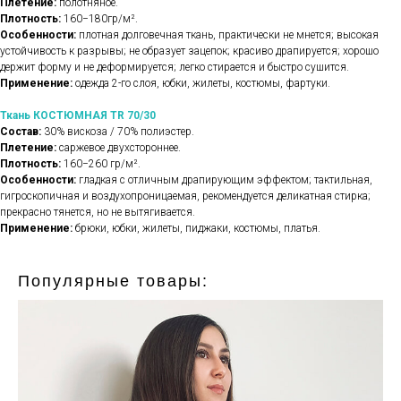
Плетение:
полотняное.
Плотность:
160−180гр/м².
Особенности:
плотная долговечная ткань, практически не мнется; высокая
устойчивость к разрывы; не образует зацепок; красиво драпируется; хорошо
держит форму и не деформируется; легко стирается и быстро сушится.
Применение:
одежда 2-го слоя, юбки, жилеты, костюмы, фартуки.
Ткань КОСТЮМНАЯ TR 70/30
Состав:
30% вискоза / 70% полиэстер.
Плетение:
саржевое двухстороннее.
Плотность:
160−260 гр/м².
Особенности:
гладкая с отличным драпирующим эффектом; тактильная,
гигроскопичная и воздухопроницаемая, рекомендуется деликатная стирка;
прекрасно тянется, но не вытягивается.
Применение:
брюки, юбки, жилеты, пиджаки, костюмы, платья.
Популярные товары: