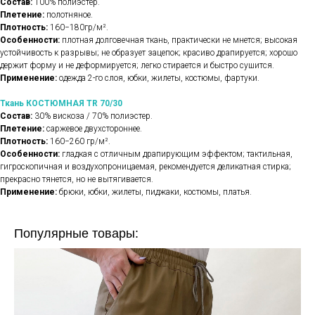
Состав:
100% полиэстер.
Плетение:
полотняное.
Плотность:
160−180гр/м².
Особенности:
плотная долговечная ткань, практически не мнется; высокая
устойчивость к разрывы; не образует зацепок; красиво драпируется; хорошо
держит форму и не деформируется; легко стирается и быстро сушится.
Применение:
одежда 2-го слоя, юбки, жилеты, костюмы, фартуки.
Ткань КОСТЮМНАЯ TR 70/30
Состав:
30% вискоза / 70% полиэстер.
Плетение:
саржевое двухстороннее.
Плотность:
160−260 гр/м².
Особенности:
гладкая с отличным драпирующим эффектом; тактильная,
гигроскопичная и воздухопроницаемая, рекомендуется деликатная стирка;
прекрасно тянется, но не вытягивается.
Применение:
брюки, юбки, жилеты, пиджаки, костюмы, платья.
Популярные товары: