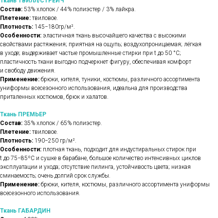
Ткань ТВИЛЛ/СТРЕЙЧ
Состав:
53% хлопок / 44% полиэстер / 3% лайкра.
Плетение:
твиловое.
Плотность:
145−180гр/м².
Особенности:
эластичная ткань высочайшего качества с высокими
свойствами растяжения; приятная на ощупь; воздухопроницаемая; лёгкая
в уходе; выдерживает частые промышленные стирки при t до 50 °C;
пластичность ткани выгодно подчеркнет фигуру, обеспечивая комфорт
и свободу движения.
Применение:
брюки, кителя, туники, костюмы, различного ассортимента
униформы всесезонного использования, идеальна для производства
приталенных костюмов, брюк и халатов.
Ткань ПРЕМЬЕР
Состав:
35% хлопок / 65% полиэстер.
Плетение:
твиловое.
Плотность:
190−250 гр/м².
Особенности:
плотная ткань, подходит для индустиральных стирок при
t до 75−85ºС и сушке в барабане, большое количество интенсивных циклов
эксплуатации и ухода; отсутствие пилинга, устойчивость цвета; низкая
сминаемость; очень долгий срок службы.
Применение:
брюки, кителя, костюмы, различного ассортимента униформы
всесезонного использования.
Ткань ГАБАРДИН