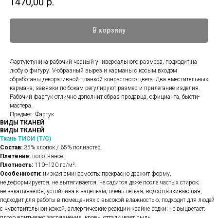
1470,00
р.
В корзину
Фартук-туника рабочий черный универсального размера, подходит на
любую фигуру. V-образный вырез и карманы с косым входом
обработаны декоративной планкой конрастного цвета. Два вместительных
кармана, завязки по бокам регулируют размер и прилегание изделия.
Рабочий фартук отлично дополнит образ продавца, официанта, бьюти-
мастера.
Предмет: Фартук
ВИДЫ ТКАНЕЙ
ВИДЫ ТКАНЕЙ
Ткань ТИСИ (Т/С)
Состав:
35% хлопок / 65% полиэстер.
Плетение:
полотняное.
Плотность:
110−120 гр/м².
Особенности:
низкая сминаемость; прекрасно держит форму,
не деформируется, не вытягивается, не садится даже после частых стирок;
не закатывается, устойчива к зацепкам; очень легкая; водоотталкивающая,
подходит для работы в помещениях с высокой влажностью; подходит для людей
с чувствительной кожей, аллергические реакции крайне редки; не выцветает;
плохо впитывает загрязнения, кровь, отталкивает пыль.