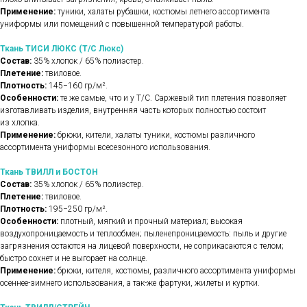
Применение:
туники, халаты рубашки, костюмы летнего ассортимента
униформы или помещений с повышенной температурой работы.
Ткань ТИСИ ЛЮКС (Т/С Люкс)
Состав:
35% хлопок / 65% полиэстер.
Плетение:
твиловое.
Плотность:
145−160 гр/м².
Особенности:
те же самые, что и у Т/С. Саржевый тип плетения позволяет
изготавливать изделия, внутренняя часть которых полностью состоит
из хлопка.
Применение:
брюки, кители, халаты туники, костюмы различного
ассортимента униформы всесезонного использования.
Ткань ТВИЛЛ и БОСТОН
Состав:
35% хлопок / 65% полиэстер.
Плетение:
твиловое.
Плотность:
195−250 гр/м².
Особенности:
плотный, мягкий и прочный материал; высокая
воздухопроницаемость и теплообмен; пыленепроницаемость: пыль и другие
загрязнения остаются на лицевой поверхности, не соприкасаются с телом;
быстро сохнет и не выгорает на солнце.
Применение:
брюки, кителя, костюмы, различного ассортимента униформы
осеннее-зимнего использования, а так-же фартуки, жилеты и куртки.