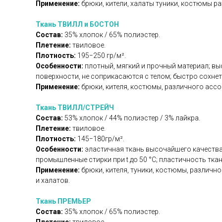
Применение:
брюки, кители, халаты туники, костюмы 
Ткань ТВИЛЛ и БОСТОН
Состав:
35% хлопок / 65% полиэстер.
Плетение:
твиловое.
Плотность:
195−250 гр/м².
Особенности:
плотный, мягкий и прочный материал; вы
поверхности, не соприкасаются с телом; быстро сохнет 
Применение:
брюки, кителя, костюмы, различного ассо
Ткань ТВИЛЛ/СТРЕЙЧ
Состав:
53% хлопок / 44% полиэстер / 3% лайкра.
Плетение:
твиловое.
Плотность:
145−180гр/м².
Особенности:
эластичная ткань высочайшего качества 
промышленные стирки при t до 50 °C; пластичность тка
Применение:
брюки, кителя, туники, костюмы, различ
и халатов.
Ткань ПРЕМЬЕР
Состав:
35% хлопок / 65% полиэстер.