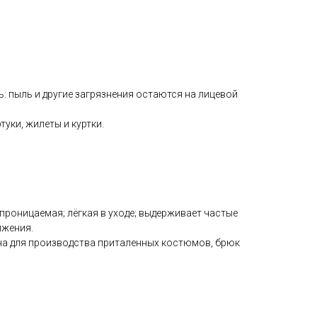
 пыль и другие загрязнения остаются на лицевой
уки, жилеты и куртки.
роницаемая; лёгкая в уходе; выдерживает частые
ижения.
на для производства приталенных костюмов, брюк