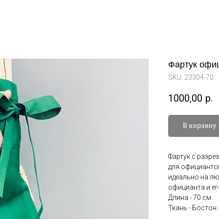
Фартук офи
SKU:
23304-70
1000,00
р.
В корзину
Фартук с разре
для официантов
идеально на лю
официанта и ег
Длина - 70 см.
Ткань - Бостон.