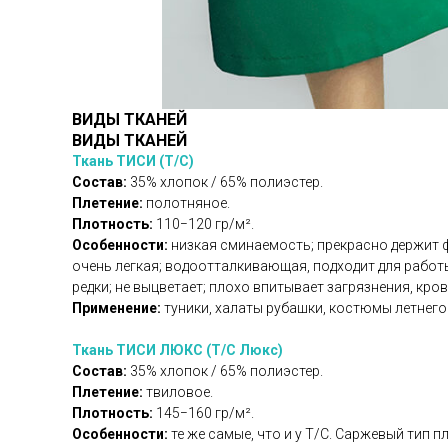
ВИДЫ ТКАНЕЙ
ВИДЫ ТКАНЕЙ
Ткань ТИСИ (Т/С)
Состав:
35% хлопок / 65% полиэстер.
Плетение:
полотняное.
Плотность:
110−120 гр/м².
Особенности:
низкая сминаемость; прекрасно держит фо
очень легкая; водоотталкивающая, подходит для работ
редки; не выцветает; плохо впитывает загрязнения, кров
Применение:
туники, халаты рубашки, костюмы летнег
Ткань ТИСИ ЛЮКС (Т/С Люкс)
Состав:
35% хлопок / 65% полиэстер.
Плетение:
твиловое.
Плотность:
145−160 гр/м².
Особенности:
те же самые, что и у Т/С. Саржевый тип 