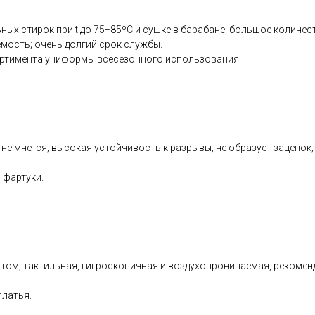
ных стирок при t до 75−85ºС и сушке в барабане, большое количес
емость; очень долгий срок службы.
ортимента униформы всесезонного использования.
 не мнется; высокая устойчивость к разрывы; не образует зацепок
 фартуки.
м; тактильная, гигроскопичная и воздухопроницаемая, рекоменду
платья.