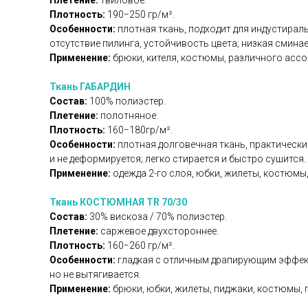
Плетение:
твиловое.
Плотность:
190−250 гр/м².
Особенности:
плотная ткань, подходит для индустираль
отсутствие пилинга, устойчивость цвета; низкая смина
Применение:
брюки, кителя, костюмы, различного асс
Ткань ГАБАРДИН
Состав:
100% полиэстер.
Плетение:
полотняное.
Плотность:
160−180гр/м².
Особенности:
плотная долговечная ткань, практически
и не деформируется; легко стирается и быстро сушится.
Применение:
одежда 2-го слоя, юбки, жилеты, костюмы,
Ткань КОСТЮМНАЯ TR 70/30
Состав:
30% вискоза / 70% полиэстер.
Плетение:
саржевое двухстороннее.
Плотность:
160−260 гр/м².
Особенности:
гладкая с отличным драпирующим эффекто
но не вытягивается.
Применение:
брюки, юбки, жилеты, пиджаки, костюмы, 