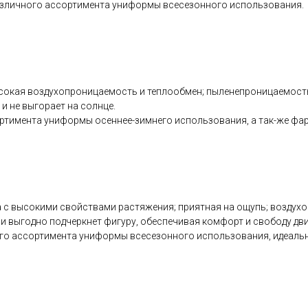
различного ассортимента униформы всесезонного использования.
сокая воздухопроницаемость и теплообмен; пыленепроницаемость:
и не выгорает на солнце.
ртимента униформы осеннее-зимнего использования, а так-же фарт
с высокими свойствами растяжения; приятная на ощупь; воздухоп
ни выгодно подчеркнет фигуру, обеспечивая комфорт и свободу дв
ного ассортимента униформы всесезонного использования, идеаль