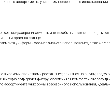
различного ассортимента униформы всесезонного использования.
сокая воздухопроницаемость и теплообмен; пыленепроницаемость:
и не выгорает на солнце.
ртимента униформы осеннее-зимнего использования, а так-же фарт
с высокими свойствами растяжения; приятная на ощупь; воздухоп
ни выгодно подчеркнет фигуру, обеспечивая комфорт и свободу дв
ного ассортимента униформы всесезонного использования, идеаль