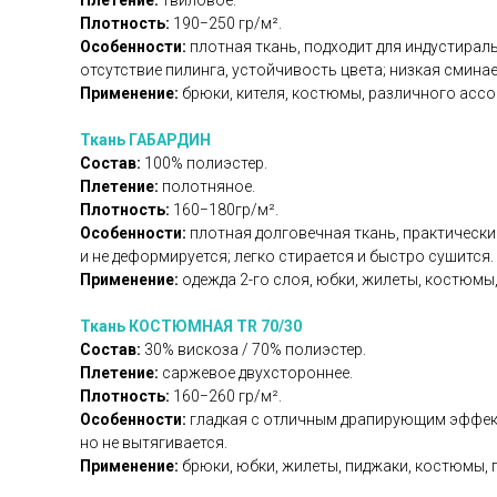
Плетение:
твиловое.
Плотность:
190−250 гр/м².
Особенности:
плотная ткань, подходит для индустираль
отсутствие пилинга, устойчивость цвета; низкая смина
Применение:
брюки, кителя, костюмы, различного асс
Ткань ГАБАРДИН
Состав:
100% полиэстер.
Плетение:
полотняное.
Плотность:
160−180гр/м².
Особенности:
плотная долговечная ткань, практически
и не деформируется; легко стирается и быстро сушится.
Применение:
одежда 2-го слоя, юбки, жилеты, костюмы,
Ткань КОСТЮМНАЯ TR 70/30
Состав:
30% вискоза / 70% полиэстер.
Плетение:
саржевое двухстороннее.
Плотность:
160−260 гр/м².
Особенности:
гладкая с отличным драпирующим эффекто
но не вытягивается.
Применение:
брюки, юбки, жилеты, пиджаки, костюмы, 