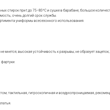
ных стирок при t до 75−85ºС и сушке в барабане, большое количес
емость; очень долгий срок службы.
ортимента униформы всесезонного использования.
 не мнется; высокая устойчивость к разрывы; не образует зацепок
 фартуки.
м; тактильная, гигроскопичная и воздухопроницаемая, рекоменду
платья.