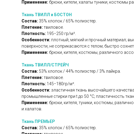
Применение:
брюки, кители, халаты туники, костюмы 
Ткань ТВИЛЛ и БОСТОН
Состав:
35% хлопок / 65% полиэстер.
Плетение:
твиловое.
Плотность:
195−250 гр/м².
Особенности:
плотный, мягкий и прочный материал; вы
поверхности, не соприкасаются с телом; быстро сохнет 
Применение:
брюки, кителя, костюмы, различного ассо
Ткань ТВИЛЛ/СТРЕЙЧ
Состав:
53% хлопок / 44% полиэстер / 3% лайкра.
Плетение:
твиловое.
Плотность:
145−180гр/м².
Особенности:
эластичная ткань высочайшего качества 
промышленные стирки при t до 50 °C; пластичность тка
Применение:
брюки, кителя, туники, костюмы, различ
и халатов.
Ткань ПРЕМЬЕР
Состав:
35% хлопок / 65% полиэстер.