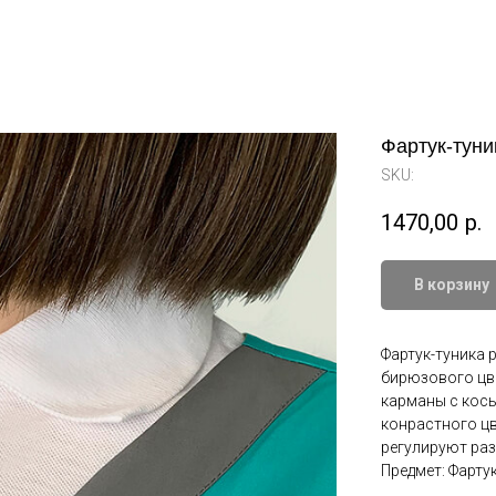
Фартук-туни
SKU:
1470,00
р.
В корзину
Фартук-туника 
бирюзового цве
карманы с кос
конрастного цв
регулируют раз
Предмет: Фарту