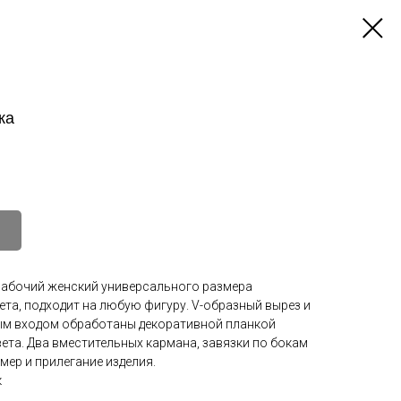
ка
рабочий женский универсального размера
та, подходит на любую фигуру. V-образный вырез и
ым входом обработаны декоративной планкой
ета. Два вместительных кармана, завязки по бокам
мер и прилегание изделия.
к