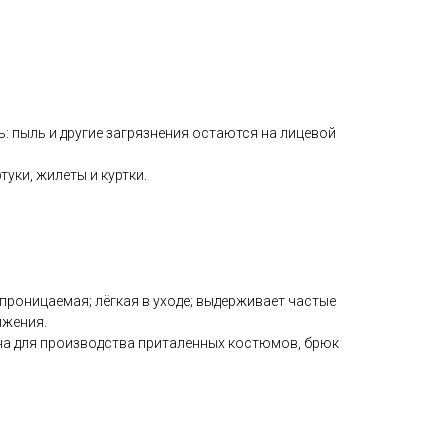
 пыль и другие загрязнения остаются на лицевой
уки, жилеты и куртки.
роницаемая; лёгкая в уходе; выдерживает частые
ижения.
на для производства приталенных костюмов, брюк