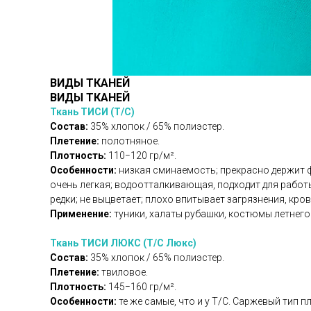
ВИДЫ ТКАНЕЙ
ВИДЫ ТКАНЕЙ
Ткань ТИСИ (Т/С)
Состав:
35% хлопок / 65% полиэстер.
Плетение:
полотняное.
Плотность:
110−120 гр/м².
Особенности:
низкая сминаемость; прекрасно держит фо
очень легкая; водоотталкивающая, подходит для работ
редки; не выцветает; плохо впитывает загрязнения, кров
Применение:
туники, халаты рубашки, костюмы летнег
Ткань ТИСИ ЛЮКС (Т/С Люкс)
Состав:
35% хлопок / 65% полиэстер.
Плетение:
твиловое.
Плотность:
145−160 гр/м².
Особенности:
те же самые, что и у Т/С. Саржевый тип 