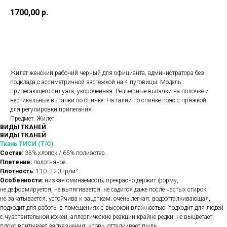
1700,00
р.
В корзину
Жилет женский рабочий черный для официанта, администратора без
подклада с ассиметричной застежкой на 4 пуговицы. Модель
прилегающего силуэта, укороченная. Рельефные вытачки на полочке и
вертикальные вытачки по спинке. На талии по спинке пояс с пряжкой
для регулировки прилегания .
Предмет: Жилет
ВИДЫ ТКАНЕЙ
ВИДЫ ТКАНЕЙ
Ткань ТИСИ (Т/С)
Состав:
35% хлопок / 65% полиэстер.
Плетение:
полотняное.
Плотность:
110−120 гр/м².
Особенности:
низкая сминаемость; прекрасно держит форму,
не деформируется, не вытягивается, не садится даже после частых стирок;
не закатывается, устойчива к зацепкам; очень легкая; водоотталкивающая,
подходит для работы в помещениях с высокой влажностью; подходит для людей
с чувствительной кожей, аллергические реакции крайне редки; не выцветает;
плохо впитывает загрязнения, кровь, отталкивает пыль.