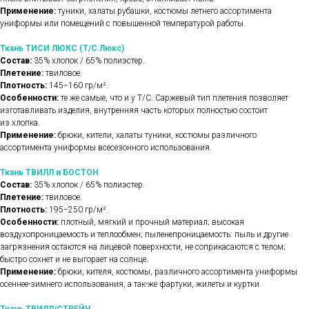
Применение:
туники, халаты рубашки, костюмы летнего ассортимента
униформы или помещений с повышенной температурой работы.
Ткань ТИСИ ЛЮКС (Т/С Люкс)
Состав:
35% хлопок / 65% полиэстер.
Плетение:
твиловое.
Плотность:
145−160 гр/м².
Особенности:
те же самые, что и у Т/С. Саржевый тип плетения позволяет
изготавливать изделия, внутренняя часть которых полностью состоит
из хлопка.
Применение:
брюки, кители, халаты туники, костюмы различного
ассортимента униформы всесезонного использования.
Ткань ТВИЛЛ и БОСТОН
Состав:
35% хлопок / 65% полиэстер.
Плетение:
твиловое.
Плотность:
195−250 гр/м².
Особенности:
плотный, мягкий и прочный материал; высокая
воздухопроницаемость и теплообмен; пыленепроницаемость: пыль и другие
загрязнения остаются на лицевой поверхности, не соприкасаются с телом;
быстро сохнет и не выгорает на солнце.
Применение:
брюки, кителя, костюмы, различного ассортимента униформы
осеннее-зимнего использования, а так-же фартуки, жилеты и куртки.