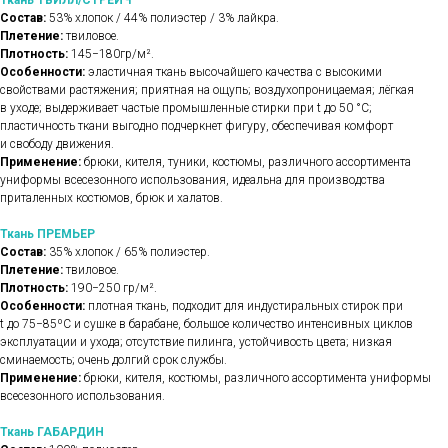
Ткань ТВИЛЛ/СТРЕЙЧ
Состав:
53% хлопок / 44% полиэстер / 3% лайкра.
Плетение:
твиловое.
Плотность:
145−180гр/м².
Особенности:
эластичная ткань высочайшего качества с высокими
свойствами растяжения; приятная на ощупь; воздухопроницаемая; лёгкая
в уходе; выдерживает частые промышленные стирки при t до 50 °C;
пластичность ткани выгодно подчеркнет фигуру, обеспечивая комфорт
и свободу движения.
Применение:
брюки, кителя, туники, костюмы, различного ассортимента
униформы всесезонного использования, идеальна для производства
приталенных костюмов, брюк и халатов.
Ткань ПРЕМЬЕР
Состав:
35% хлопок / 65% полиэстер.
Плетение:
твиловое.
Плотность:
190−250 гр/м².
Особенности:
плотная ткань, подходит для индустиральных стирок при
t до 75−85ºС и сушке в барабане, большое количество интенсивных циклов
эксплуатации и ухода; отсутствие пилинга, устойчивость цвета; низкая
сминаемость; очень долгий срок службы.
Применение:
брюки, кителя, костюмы, различного ассортимента униформы
всесезонного использования.
Ткань ГАБАРДИН