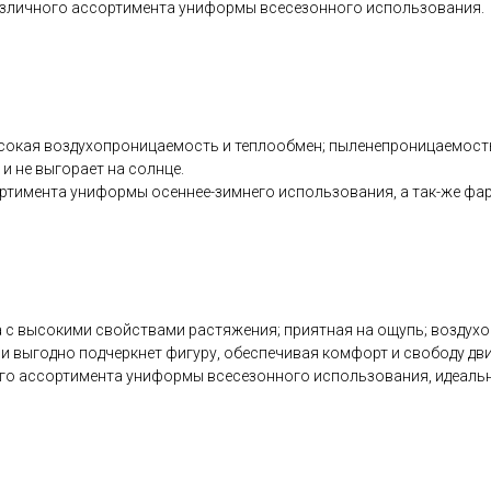
различного ассортимента униформы всесезонного использования.
сокая воздухопроницаемость и теплообмен; пыленепроницаемость:
и не выгорает на солнце.
ртимента униформы осеннее-зимнего использования, а так-же фарт
с высокими свойствами растяжения; приятная на ощупь; воздухоп
ни выгодно подчеркнет фигуру, обеспечивая комфорт и свободу дв
ного ассортимента униформы всесезонного использования, идеаль