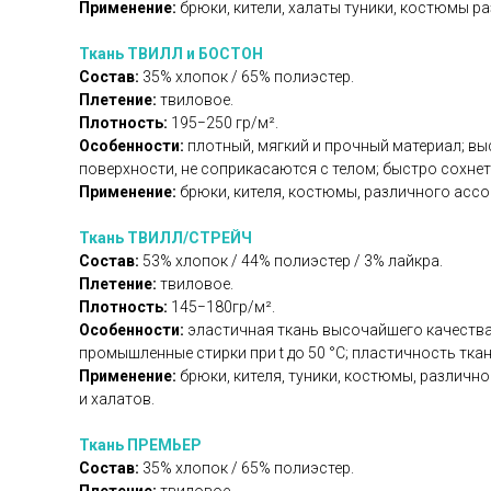
Применение:
брюки, кители, халаты туники, костюмы 
Ткань ТВИЛЛ и БОСТОН
Состав:
35% хлопок / 65% полиэстер.
Плетение:
твиловое.
Плотность:
195−250 гр/м².
Особенности:
плотный, мягкий и прочный материал; вы
поверхности, не соприкасаются с телом; быстро сохнет 
Применение:
брюки, кителя, костюмы, различного ассо
Ткань ТВИЛЛ/СТРЕЙЧ
Состав:
53% хлопок / 44% полиэстер / 3% лайкра.
Плетение:
твиловое.
Плотность:
145−180гр/м².
Особенности:
эластичная ткань высочайшего качества 
промышленные стирки при t до 50 °C; пластичность тка
Применение:
брюки, кителя, туники, костюмы, различ
и халатов.
Ткань ПРЕМЬЕР
Состав:
35% хлопок / 65% полиэстер.