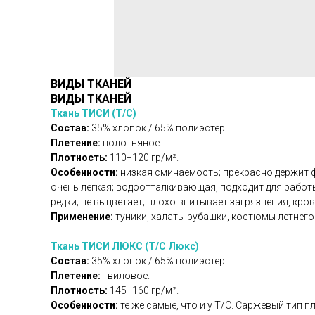
ВИДЫ ТКАНЕЙ
ВИДЫ ТКАНЕЙ
Ткань ТИСИ (Т/С)
Состав:
35% хлопок / 65% полиэстер.
Плетение:
полотняное.
Плотность:
110−120 гр/м².
Особенности:
низкая сминаемость; прекрасно держит фо
очень легкая; водоотталкивающая, подходит для работ
редки; не выцветает; плохо впитывает загрязнения, кров
Применение:
туники, халаты рубашки, костюмы летнег
Ткань ТИСИ ЛЮКС (Т/С Люкс)
Состав:
35% хлопок / 65% полиэстер.
Плетение:
твиловое.
Плотность:
145−160 гр/м².
Особенности:
те же самые, что и у Т/С. Саржевый тип 