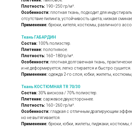
Плетение:
твиловое.
Плотность:
190−250 гр/м².
Особенности:
плотная ткань, подходит для индустираль
отсутствие пилинга, устойчивость цвета; низкая смина
Применение:
брюки, кителя, костюмы, различного асс
Ткань ГАБАРДИН
Состав:
100% полиэстер.
Плетение:
полотняное.
Плотность:
160−180гр/м².
Особенности:
плотная долговечная ткань, практически
и не деформируется; легко стирается и быстро сушится.
Применение:
одежда 2-го слоя, юбки, жилеты, костюмы,
Ткань КОСТЮМНАЯ TR 70/30
Состав:
30% вискоза / 70% полиэстер.
Плетение:
саржевое двухстороннее.
Плотность:
160−260 гр/м².
Особенности:
гладкая с отличным драпирующим эффекто
но не вытягивается.
Применение:
брюки, юбки, жилеты, пиджаки, костюмы, 