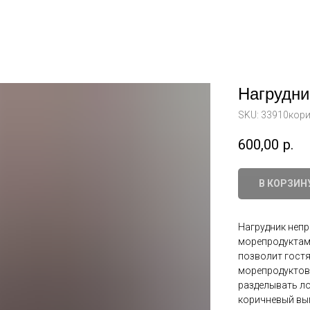
Нагрудни
SKU:
33910кор
600,00
р.
В КОРЗИН
Нагрудник неп
морепродуктами
позволит гост
морепродуктов,
разделывать ло
коричневый вып