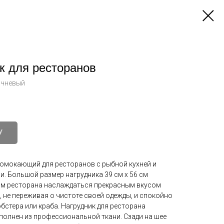
к для ресторанов
ичневый
У
ромокающий для ресторанов с рыбной кухней и
. Большой размер нагрудника 39 см х 56 см
ям ресторана наслаждаться прекрасным вкусом
 не переживая о чистоте своей одежды, и спокойно
бстера или краба. Нагрудник для ресторана
олнен из профессиональной ткани. Сзади на шее