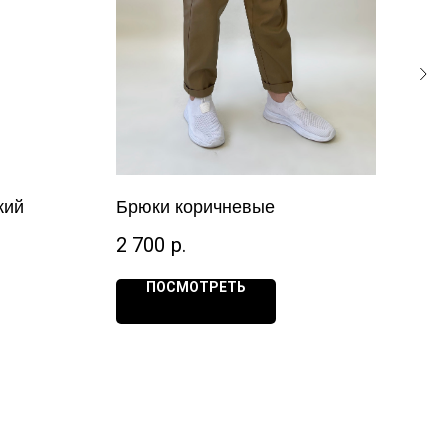
кий
Брюки коричневые
Фар
2 700
р.
95
ПОСМОТРЕТЬ